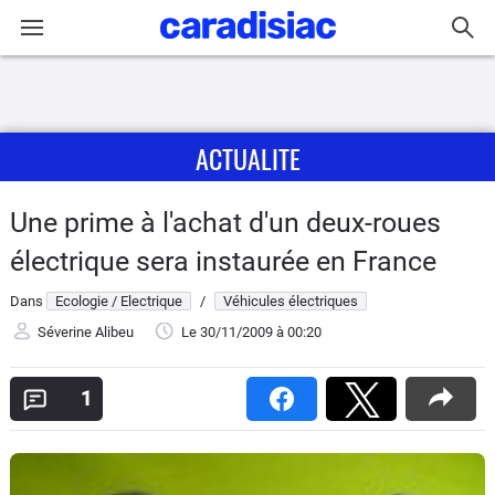
Connexion / Inscription
ACTUALITE
Accueil
Actu
Une prime à l'achat d'un deux-roues
électrique sera instaurée en France
Essais
Dans
Ecologie / Electrique
/
Véhicules électriques
Guide
Séverine Alibeu
Le 30/11/2009
à 00:20
d'achat
1
Electriques
Utilitaires