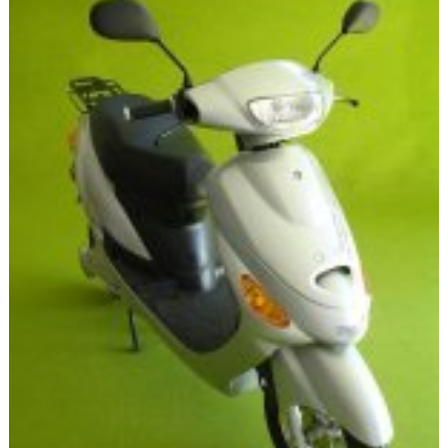
Flottes
Auto
Services
Forum
Moto
Marques