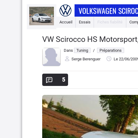
VOLKSWAGEN SCIROC
Accueil
Essais
Fiches fiabilité
Comp
VW Scirocco HS Motorsport,
Dans
Tuning
/
Préparations
Serge Berenguer
Le 22/06/200
5