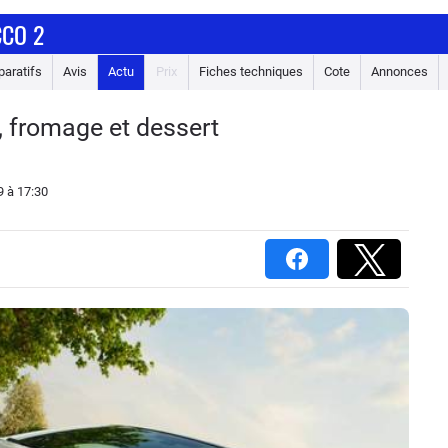
CO 2
aratifs
Avis
Actu
Prix
Fiches techniques
Cote
Annonces
 fromage et dessert
9
à 17:30