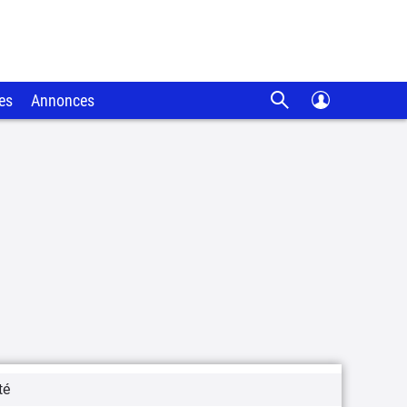
es
Annonces
té