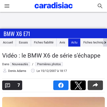
Connexion / Inscription
BMW X6 E71
Accueil
Accueil
Essais
Fiches fiabilité
Avis
Actu
Fiches technique
Actu
Vidéo : le BMW X6 de série s'échappe
Essais
Dans
Nouveautés
/
Premières photos
Guide
Denis Adams
Le 15/12/2007
à 18:17
d'achat
7
Electriques
Utilitaires