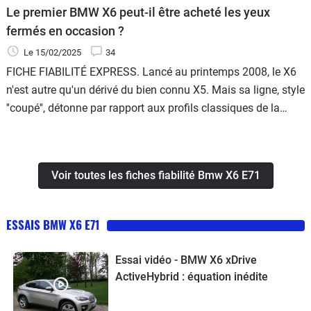
Le premier BMW X6 peut-il être acheté les yeux
fermés en occasion ?
Le 15/02/2025
34
FICHE FIABILITÉ EXPRESS. Lancé au printemps 2008, le X6
n'est autre qu'un dérivé du bien connu X5. Mais sa ligne, style
''coupé'', détonne par rapport aux profils classiques de la
plupart des SUV et autres crossovers concurrents. Par
rapport au X5, le X6 gagne 3 cm en longueur, soit 4,88 m.
Voir toutes les fiches fiabilité Bmw X6 E71
ESSAIS BMW X6 E71
Essai vidéo - BMW X6 xDrive
ActiveHybrid : équation inédite