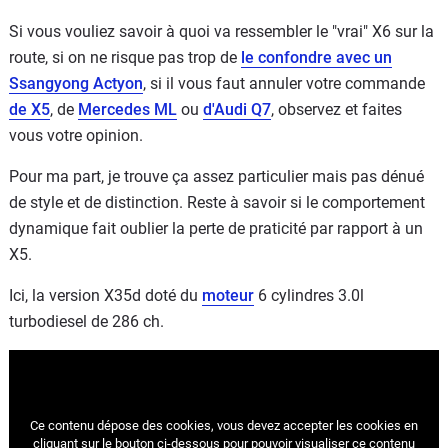
Si vous vouliez savoir à quoi va ressembler le "vrai" X6 sur la
route, si on ne risque pas trop de
le confondre avec un
Ssangyong Actyon
, si il vous faut annuler votre commande
de X5
, de
Mercedes ML
ou
d'Audi Q7
, observez et faites
vous votre opinion.
Pour ma part, je trouve ça assez particulier mais pas dénué
de style et de distinction. Reste à savoir si le comportement
dynamique fait oublier la perte de praticité par rapport à un
X5.
Ici, la version X35d doté du
moteur
6 cylindres 3.0l
turbodiesel de 286 ch.
Ce contenu dépose des cookies, vous devez accepter les cookies
en
cliquant sur le bouton ci-dessous pour pouvoir visualiser ce contenu