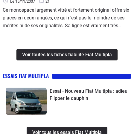
Le 15/11/2007
21
Ce monospace largement vitré et fortement original offre six
places en deux rangées, ce qui n’est pas le moindre de ses
mérites ni de ses originalités. Sa ligne est vraiment très
personnelle et pourra séduire les amateurs de singularité. A
conduire, il se montre au contraire tout à fait rationnel et
offre même un bon niveau d’agrément. Sur le marché, il
Voir toutes les fiches fiabilité Fiat Multipla
s’affiche à des tarifs peu élevés dans une catégorie où la
surcote est pourtant fréquente.
ESSAIS FIAT MULTIPLA
Essai - Nouveau Fiat Multipla : adieu
Flipper le dauphin
Voir tous les essais Fiat Multipla