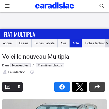
Connexion / Inscription
FIAT MULTIPLA
Accueil
Accueil
Essais
Fiches fiabilité
Avis
Actu
Fiches technique
Actu
Voici le nouveau Multipla
Essais
Dans
Nouveautés
/
Premières photos
Guide
La rédaction
d'achat
0
Electriques
Utilitaires