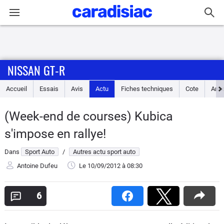
Connexion / Inscription
NISSAN GT-R
Accueil
Accueil
Essais
Avis
Actu
Fiches techniques
Cote
Ann
Actu
(Week-end de courses) Kubica
Essais
s'impose en rallye!
Guide
Dans
Sport Auto
/
Autres actu sport auto
d'achat
Antoine Dufeu
Le 10/09/2012
à 08:30
Electriques
6
Utilitaires