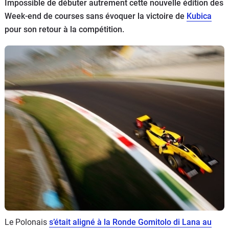
Impossible de débuter autrement cette nouvelle édition des
Flottes
Week-end de courses sans évoquer la victoire de
Kubica
Auto
pour son retour à la compétition.
Services
Forum
Moto
Marques
Le Polonais
s’était aligné à la Ronde Gomitolo di Lana au