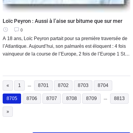
Loïc Peyron : Aussi à l’aise sur bitume que sur mer
0
A 18 ans, Loïc Peyron partait pour sa première traversée de
l’Atlantique. Aujourd’hui, son palmarès est éloquent : 4 fois
vainqueur de la course de l’Europe, 2 fois de l’Europe 1 Star,
1er de la transat Jacques Vabre en 1999, et plus
...
«
1
8701
8702
8703
8704
...
8705
8706
8707
8708
8709
8813
(current)
»