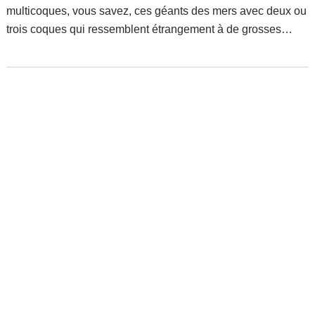
multicoques, vous savez, ces géants des mers avec deux ou
trois coques qui ressemblent étrangement à de grosses
sauterelles ou libellules. Côté voiture, on pourrait plutôt le
classer