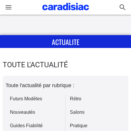
Connexion / Inscription
ACTUALITE
Accueil
Actu
TOUTE L'ACTUALITÉ
Essais
Toute l'actualité par rubrique :
Guide
d'achat
Futurs Modèles
Rétro
Electriques
Nouveautés
Salons
Utilitaires
Guides Fiabilité
Pratique