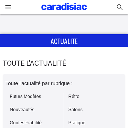
Connexion / Inscription
ACTUALITE
Accueil
Actu
TOUTE L'ACTUALITÉ
Essais
Toute l'actualité par rubrique :
Guide
d'achat
Futurs Modèles
Rétro
Electriques
Nouveautés
Salons
Utilitaires
Guides Fiabilité
Pratique