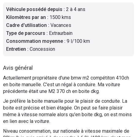
Flottes
Véhicule possédé depuis
:
2 à 4 ans
Auto
Kilomètres par an
:
1500 kms
Cadre d'utilisation
:
Vacances
Services
Type de parcours
:
Extraurbain
Consommation moyenne
:
9 l/100 km
Forum
Entretien
:
Concession
Moto
Avis général
Marques
Actuellement propriétaire d'une bmw m2 compétiton 410ch
en boite manuelle. C'est un régal à conduire. Ma voiture
précédente était une M2 370 ch en boite dkg.
Je préfère la boite manuelle pour le plaisir de conduite. La
boite est précise et bien étagée. On peut se faire plaisir
même à vitesse normale alors qu'en boite dkg, on est moins
en lien avec la voiture.
Niveau consommation, sur nationale à vitesse maximale de