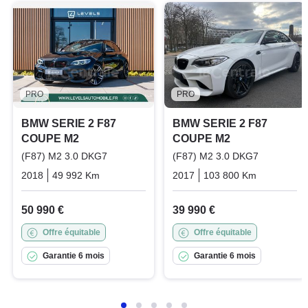
PRO
PRO
BMW SERIE 2 F87
BMW SERIE 2 F87
COUPE M2
COUPE M2
(F87) M2 3.0 DKG7
(F87) M2 3.0 DKG7
2018
49 992 Km
Automatique
Essence
2017
103 800 Km
Automati
50 990 €
39 990 €
Offre équitable
Offre équitable
Garantie 6 mois
Garantie 6 mois