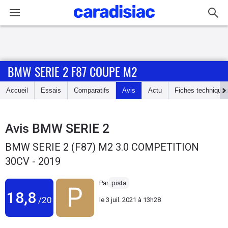
Connexion / Inscription
BMW SERIE 2 F87 COUPE M2
Accueil
Accueil
Essais
Comparatifs
Avis
Actu
Fiches technique
Actu
Essais
Avis
BMW SERIE 2
BMW SERIE 2 (F87) M2 3.0 COMPETITION
Guide
30CV - 2019
d'achat
Par
pista
Electriques
18,8
/20
le
3 juil. 2021 à 13h28
Utilitaires