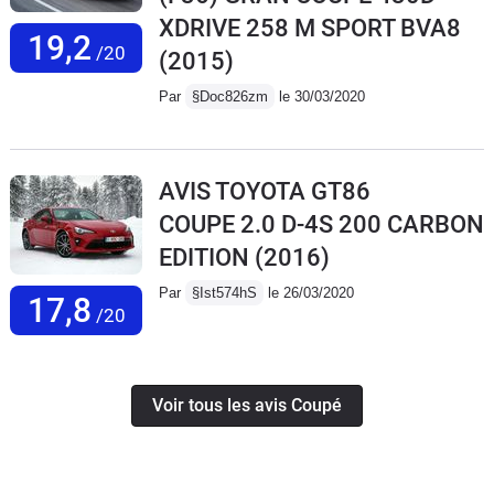
XDRIVE 258 M SPORT BVA8
19,2
/20
(2015)
Par
§Doc826zm
le 30/03/2020
AVIS TOYOTA GT86
COUPE 2.0 D-4S 200 CARBON
EDITION
(2016)
Par
§Ist574hS
le 26/03/2020
17,8
/20
Voir tous les avis Coupé