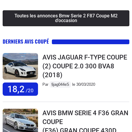
Toutes les annonces Bmw Serie 2 F87 Coupe M2
d'occasion
DERNIERS AVIS COUPÉ
AVIS JAGUAR F-TYPE COUPE
(2) COUPE 2.0 300 BVA8
(2018)
Par
§jag044eS
le 30/03/2020
18,2
/20
AVIS BMW SERIE 4 F36 GRAN
COUPE
(F36) GRAN COUPE 430D