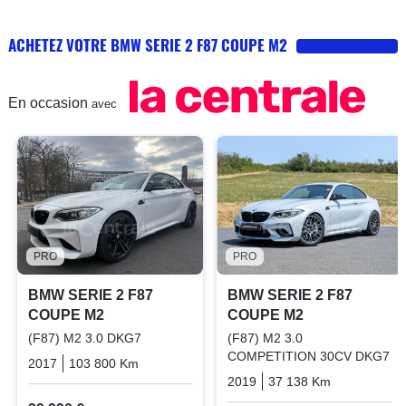
ACHETEZ VOTRE BMW SERIE 2 F87 COUPE M2
En occasion
avec
PRO
PRO
BMW SERIE 2 F87
BMW SERIE 2 F87
COUPE M2
COUPE M2
(F87) M2 3.0 DKG7
(F87) M2 3.0
COMPETITION 30CV DKG7
2017
103 800 Km
Automatique
Essence
2019
37 138 Km
Automatiq