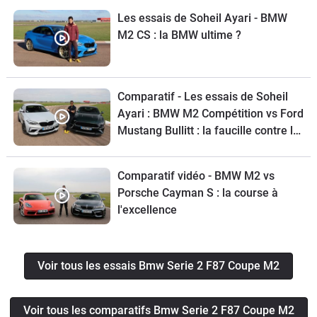
plus il n'y a aucune de trace de doigts
Les essais de Soheil Ayari - BMW
sur l'écran ainsi :)Pour ce qui est des
M2 CS : la BMW ultime ?
qualités, je mettrai en avant l'ambiance
sonore omni-présente et le côté
agrément de conduite et tenue de
Comparatif - Les essais de Soheil
route avec un sans faute(s). La
Ayari : BMW M2 Compétition vs Ford
direction électrique se durcit en mode
Mustang Bullitt : la faucille contre le
sport. Les suspensions ne sont pas
marteau
réglables mais sont STIFF en
Comparatif vidéo - BMW M2 vs
permanence. Le mode SPORT est
Porsche Cayman S : la course à
celui que je préfère avec les palettes
l'excellence
et le mode manuel DCT mais pas en
démarrage à froid ou il faut être patient
et observer un bon temps de chauffe
Voir tous les essais Bmw Serie 2 F87 Coupe M2
qui est indiqué avec la jauge
combinée de température Eau+Huile
(il faut vraiment avoir dépassé le
Voir tous les comparatifs Bmw Serie 2 F87 Coupe M2