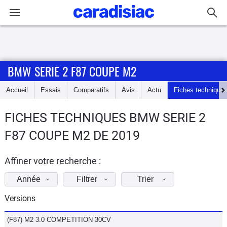
Connexion / Inscription
BMW SERIE 2 F87 COUPE M2
Accueil
Accueil
Essais
Comparatifs
Avis
Actu
Fiches technique
Actu
FICHES TECHNIQUES BMW SERIE 2
Essais
F87 COUPE M2 DE 2019
Guide
d'achat
Affiner votre recherche :
Année
Filtrer
Trier
Electriques
Versions
Utilitaires
(F87) M2 3.0 COMPETITION 30CV