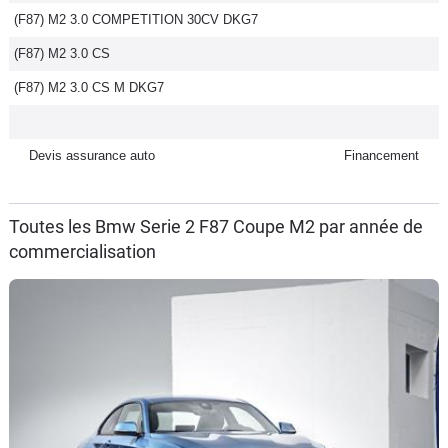
(F87) M2 3.0 COMPETITION 30CV DKG7
Flottes
Auto
(F87) M2 3.0 CS
(F87) M2 3.0 CS M DKG7
Services
Forum
Devis assurance auto
Financement
Moto
Toutes les Bmw Serie 2 F87 Coupe M2 par année de
commercialisation
Marques