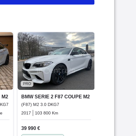
PRO
BMW SERIE 2
(F87) M2 3.0 34
2021
29 190 K
88 990 €
Au-dessus
PRO
Garantie 1
 M2
BMW SERIE 2 F87 COUPE M2
DKG7
(F87) M2 3.0 DKG7
ue
Essence
2017
103 800 Km
Automatique
Essence
39 990 €