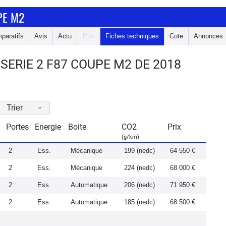
PE M2
paratifs
Avis
Actu
Prix
Fiches techniques
Cote
Annonces
ERIE 2 F87 COUPE M2 DE 2018
Trier
Portes
Energie
Boite
CO2
Prix
(g/km)
2
Ess.
Mécanique
199 (nedc)
64 550 €
2
Ess.
Mécanique
224 (nedc)
68 000 €
2
Ess.
Automatique
206 (nedc)
71 950 €
2
Ess.
Automatique
185 (nedc)
68 500 €