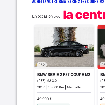
ACHETEZ VOTRE BMW SERIE 2 F87 COUPE M2
En occasion
avec
PRO
P
BMW SERIE 2 F87 COUPE M2
BM
(F87) M2 3.0
(F
2017
40 000 Km
Manuelle
Essence
20
49 900 €
49