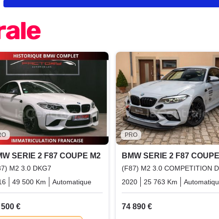
RO
PRO
W SERIE 2 F87 COUPE M2
BMW SERIE 2 F87 COUPE
87) M2 3.0 DKG7
(F87) M2 3.0 COMPETITION 
16
49 500 Km
Automatique
Essence
2020
25 763 Km
Automatiq
 500 €
74 890 €