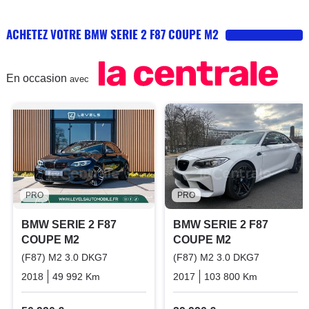
ACHETEZ VOTRE BMW SERIE 2 F87 COUPE M2
En occasion
avec
PRO
PRO
BMW SERIE 2 F87
BMW SERIE 2 F87
COUPE M2
COUPE M2
(F87) M2 3.0 DKG7
(F87) M2 3.0 DKG7
2018
49 992 Km
Automatique
Essence
2017
103 800 Km
Automati