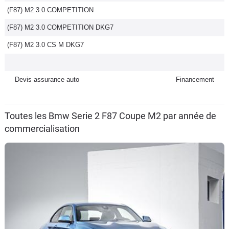
(F87) M2 3.0 COMPETITION
Flottes
Auto
(F87) M2 3.0 COMPETITION DKG7
(F87) M2 3.0 CS M DKG7
Services
Forum
Devis assurance auto
Financement
Moto
Toutes les Bmw Serie 2 F87 Coupe M2 par année de
commercialisation
Marques