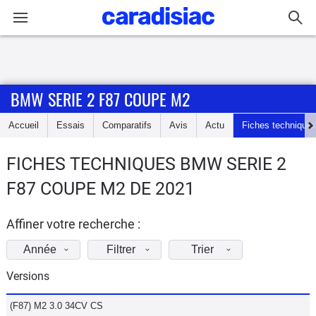
Connexion / Inscription
BMW SERIE 2 F87 COUPE M2
Accueil
Accueil
Essais
Comparatifs
Avis
Actu
Fiches technique
Actu
FICHES TECHNIQUES BMW SERIE 2
Essais
F87 COUPE M2 DE 2021
Guide
d'achat
Affiner votre recherche :
Année
Filtrer
Trier
Electriques
Versions
Utilitaires
(F87) M2 3.0 34CV CS