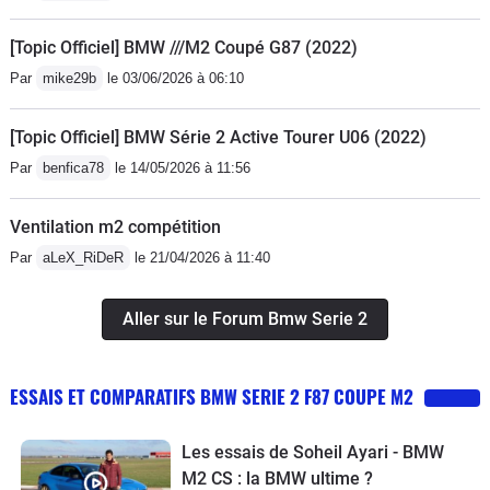
PERFORMANCE mi-cuir mi-Alcantara
[Topic Officiel] BMW ///M2 Coupé G87 (2022)
avec témoin de conduite bleu ///M
Par
mike29b
le 03/06/2026 à 06:10
(comme sur les voitures de rallye ou
de piste) et je ne saurai que conseiller
[Topic Officiel] BMW Série 2 Active Tourer U06 (2022)
ce volant par rapport au volant OEM
Par
benfica78
le 14/05/2026 à 11:56
tout cuir... Il existe aussi un modèle
Full Alcantara... Sur mes ///M, je
Ventilation m2 compétition
conduis toujours avec des gants de
conduite (Dents Siverstone) qui
Par
aLeX_RiDeR
le 21/04/2026 à 11:40
permettent de conserver la fonction de
navigation pour les écrans tactiles. La
Aller sur le Forum Bmw Serie 2
M2 LCI a un écran tactile pour le iDrive
mais je ne m'en sers jamais car la
ESSAIS ET COMPARATIFS BMW SERIE 2 F87 COUPE M2
molette iDrive tactile est bien
suffisante et quand on a longtemps
Les essais de Soheil Ayari - BMW
conduit des ///M avec les anciennes
M2 CS : la BMW ultime ?
molettes iDrive, on a l'habitude et en