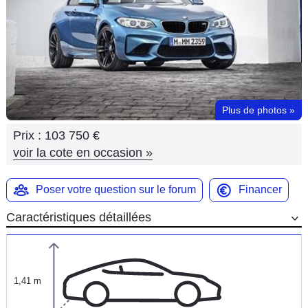
Flottes
Auto
Services
Forum
Plus de photos
»
Prix :
103 750 €
Moto
voir la cote en occasion
»
Marques
Poser votre question sur le forum
Financer
Caractéristiques détaillées
1,41 m