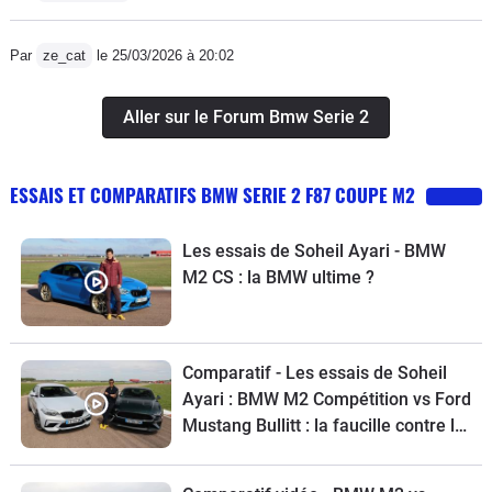
permettent de conserver la fonction de
navigation pour les écrans tactiles. La
Par
ze_cat
le 25/03/2026 à 20:02
M2 LCI a un écran tactile pour le iDrive
mais je ne m'en sers jamais car la
Aller sur le Forum Bmw Serie 2
molette iDrive tactile est bien
suffisante et quand on a longtemps
conduit des ///M avec les anciennes
ESSAIS ET COMPARATIFS BMW SERIE 2 F87 COUPE M2
molettes iDrive, on a l'habitude et en
plus il n'y a aucune de trace de doigts
Les essais de Soheil Ayari - BMW
sur l'écran ainsi :)Pour ce qui est des
M2 CS : la BMW ultime ?
qualités, je mettrai en avant l'ambiance
sonore omni-présente et le côté
agrément de conduite et tenue de
Comparatif - Les essais de Soheil
route avec un sans faute(s). La
Ayari : BMW M2 Compétition vs Ford
direction électrique se durcit en mode
Mustang Bullitt : la faucille contre le
sport. Les suspensions ne sont pas
marteau
réglables mais sont STIFF en