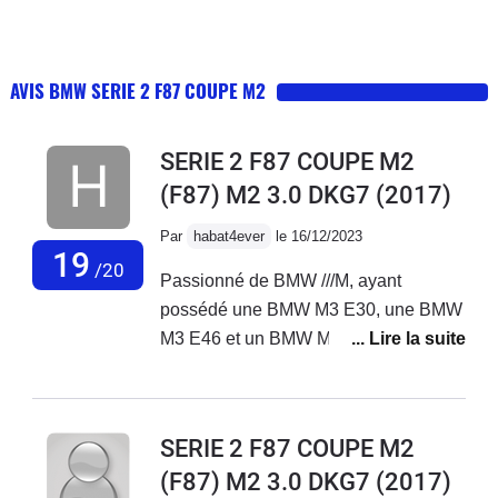
AVIS BMW SERIE 2 F87 COUPE M2
SERIE 2 F87 COUPE M2
(F87) M2 3.0 DKG7
(2017)
Par
habat4ever
le 16/12/2023
19
/20
Passionné de BMW ///M, ayant
possédé une BMW M3 E30, une BMW
M3 E46 et un BMW M3 E92, je
recherchais une ///M plutôt petit, agile
et ayant le gabarit d'une M3 E30 et je
ne me suis aucunement trompé avec
SERIE 2 F87 COUPE M2
ma BMW M2 F87 LCI d'octobre 2017.
(F87) M2 3.0 DKG7
(2017)
J'ai du aller la chercher en concession