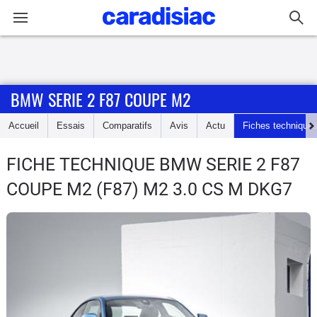
Connexion / Inscription
BMW SERIE 2 F87 COUPE M2
Accueil
Accueil
Essais
Comparatifs
Avis
Actu
Fiches technique
Actu
FICHE TECHNIQUE BMW SERIE 2 F87
Essais
COUPE M2
(F87) M2 3.0 CS M DKG7
Guide
d'achat
Electriques
Utilitaires