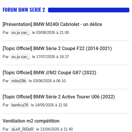
battre !
dérangeants : - Pas de capteur PDC a
jambes... Ma M2 a aussi un pédalier M
FORUM BMW SERIE 2
l'avant- Impossible de mettre en
COMPETITION en aluminium et c'est
sourdine le radar de recul une fois
vraiment un gros avantage par rapport
[Présentation] BMW M240i Cabriolet - un délice
garé.
aux pédaliers classiques. J'ai aussi
Par
ou ja sav_
le 03/08/2026 à 21:00
des éléments Carbone et Alcantara à
l'intérieur et compte remplacer le
[Topic Officiel] BMW Série 2 Coupé F22 (2014-2021)
repose bras avec un élément 100%
Par
ou ja sav_
le 17/07/2026 à 18:37
Alcantara. J'ai aussi un volant M
PERFORMANCE mi-cuir mi-Alcantara
[Topic Officiel] BMW ///M2 Coupé G87 (2022)
avec témoin de conduite bleu ///M
Par
mike29b
le 03/06/2026 à 06:10
(comme sur les voitures de rallye ou
de piste) et je ne saurai que conseiller
[Topic Officiel] BMW Série 2 Active Tourer U06 (2022)
ce volant par rapport au volant OEM
Par
benfica78
le 14/05/2026 à 11:56
tout cuir... Il existe aussi un modèle
Full Alcantara... Sur mes ///M, je
Ventilation m2 compétition
conduis toujours avec des gants de
conduite (Dents Siverstone) qui
Par
aLeX_RiDeR
le 21/04/2026 à 11:40