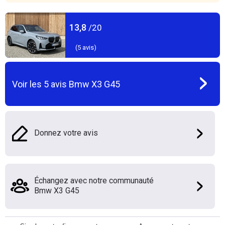
13,8
/20
(
5
avis)
Voir les
5
avis
Bmw X3 G45
Donnez votre avis
Échangez avec notre communauté
Bmw X3 G45