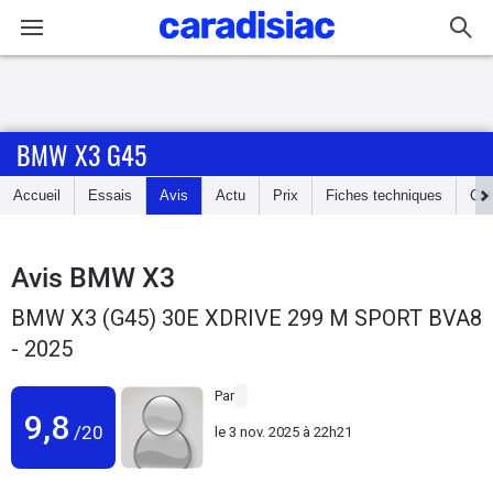
Connexion / Inscription
BMW X3 G45
Accueil
Accueil
Essais
Avis
Actu
Prix
Fiches techniques
Cot
Actu
Essais
Avis
BMW X3
BMW X3 (G45) 30E XDRIVE 299 M SPORT BVA8
Guide
- 2025
d'achat
Par
Electriques
9,8
/20
le
3 nov. 2025 à 22h21
Utilitaires