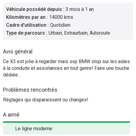
Flottes
Véhicule possédé depuis
:
3 mois à 1 an
Auto
Kilomètres par an
:
14000 kms
Cadre d'utilisation
:
Quotidien
Services
Type de parcours
:
Urbain, Extraurbain, Autoroute
Forum
Avis général
Moto
Ce X3 est jolie à regarder mais svp BMW stop sur les aides
à la conduite et assistances en tout genre! Faire une touche
dédiée…
Marques
Problèmes rencontrés
Réglages qui disparaissent ou changes!
A aimé
Le ligne moderne