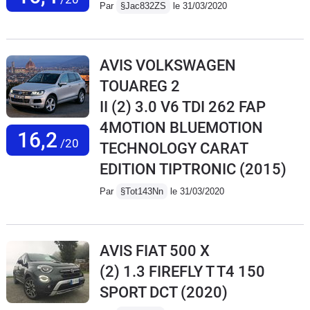
Par
§Jac832ZS
le 31/03/2020
AVIS VOLKSWAGEN
TOUAREG 2
II (2) 3.0 V6 TDI 262 FAP
4MOTION BLUEMOTION
16,2
/20
TECHNOLOGY CARAT
EDITION TIPTRONIC
(2015)
Par
§Tot143Nn
le 31/03/2020
AVIS FIAT 500 X
(2) 1.3 FIREFLY T T4 150
SPORT DCT
(2020)