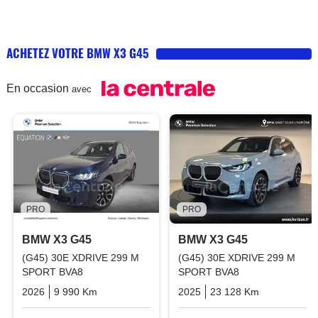
ACHETEZ VOTRE BMW X3 G45
En occasion
avec
PRO
PRO
BMW X3 G45
BMW X3 G45
(G45) 30E XDRIVE 299 M
(G45) 30E XDRIVE 299 M
SPORT BVA8
SPORT BVA8
2026
9 990 Km
Automatique
Hybrid_essence_electric
2025
23 128 Km
Automatiq