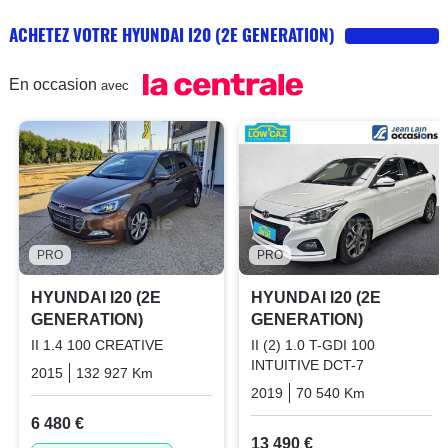
ACHETEZ VOTRE HYUNDAI I20 (2E GENERATION)
En occasion
avec
PRO
PRO
HYUNDAI I20 (2E
HYUNDAI I20 (2E
GENERATION)
GENERATION)
II 1.4 100 CREATIVE
II (2) 1.0 T-GDI 100
INTUITIVE DCT-7
2015
132 927 Km
Manuelle
Essence
2019
70 540 Km
Automatiq
6 480 €
13 490 €