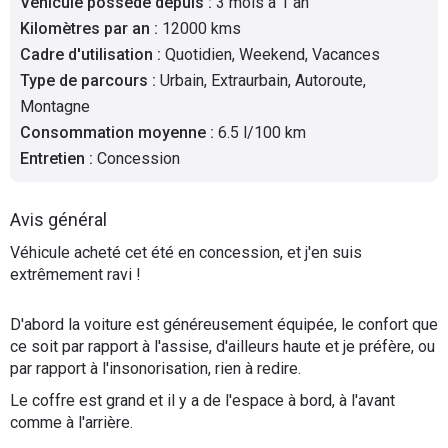
Véhicule possédé depuis
:
3 mois à 1 an
Flottes
Kilomètres par an
:
12000 kms
Auto
Cadre d'utilisation
:
Quotidien, Weekend, Vacances
Type de parcours
:
Urbain, Extraurbain, Autoroute,
Services
Montagne
Consommation moyenne
:
6.5 l/100 km
Forum
Entretien
:
Concession
Moto
Avis général
Véhicule acheté cet été en concession, et j'en suis
Marques
extrêmement ravi !
D'abord la voiture est généreusement équipée, le confort que
ce soit par rapport à l'assise, d'ailleurs haute et je préfère, ou
par rapport à l'insonorisation, rien à redire.
Le coffre est grand et il y a de l'espace à bord, à l'avant
comme à l'arrière.