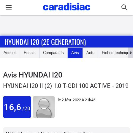
Connexion / Inscription
HYUNDAI I20 (2E GENERATION)
Accueil
Accueil
Essais
Comparatifs
Avis
Actu
Fiches technique
Actu
Essais
Avis
HYUNDAI I20
HYUNDAI I20 II (2) 1.0 T-GDI 100 ACTIVE - 2019
Guide
d'achat
le
2 févr. 2022 à 21h45
16,6
/20
Electriques
Utilitaires