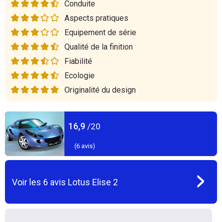
Conduite
Aspects pratiques
Equipement de série
Qualité de la finition
Fiabilité
Ecologie
Originalité du design
16,9
/20
(
6
avis)
Voir les
6
avis
Lotus Elise 2