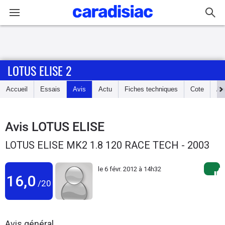
Connexion / Inscription
LOTUS ELISE 2
Accueil
Accueil
Essais
Avis
Actu
Fiches techniques
Cote
An
Actu
Essais
Avis
LOTUS ELISE
LOTUS ELISE MK2 1.8 120 RACE TECH - 2003
Guide
d'achat
le
6 févr. 2012 à 14h32
16,0
/20
Electriques
Utilitaires
Avis général