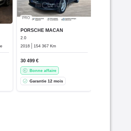
28 990 €
Offre équit
PRO
PORSCHE MACAN
2.0
ue
Essence
2018
154 367 Km
Automatique
Essence
30 499 €
Bonne affaire
Garantie 12 mois