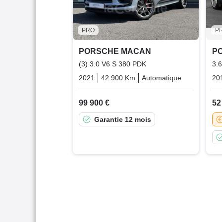
PRO
P
PORSCHE MACAN
P
(3) 3.0 V6 S 380 PDK
3.
2021
42 900 Km
Automatique
Essence
20
99 900 €
52
Garantie 12 mois