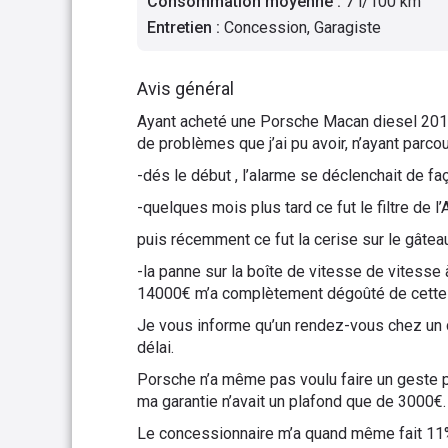
Consommation moyenne
:
7 l/100 km
Entretien
:
Concession, Garagiste
Avis général
Ayant acheté une Porsche Macan diesel 2014
de problèmes que j’ai pu avoir, n’ayant par
-dés le début , l’alarme se déclenchait de 
-quelques mois plus tard ce fut le filtre de 
puis récemment ce fut la cerise sur le gâteau
-la panne sur la boîte de vitesse de vitess
14000€ m’a complètement dégoûté de cette
Je vous informe qu’un rendez-vous chez un
délai.
Porsche n’a même pas voulu faire un geste p
ma garantie n’avait un plafond que de 3000€.
Le concessionnaire m’a quand même fait 11