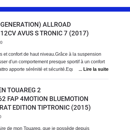
E GENERATION) ALLROAD
18 12CV AVUS S TRONIC 7
(2017)
20
 et confort de haut niveau.Grâce à la suspension
ser d'un comportement presque sportif à un confort
tro apporte sérénité et sécurité.Equipement complet
adaptatif.Le système multimédia est un peu dépassé
donc les dernières fonctions de votre
EN TOUAREG 2
ème rencontré.
I 262 FAP 4MOTION BLUEMOTION
AT EDITION TIPTRONIC
(2015)
0
aire de mon Touareg, que je possède depuis