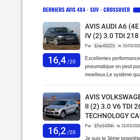
DERNIERS AVIS 4X4 - SUV - CROSSOVER
AVIS AUDI A6 (4
IV (2) 3.0 TDI 2
Par
§Jac832ZS
le 31/03/20
16,4
Excellentes performances
/20
pneumatique on peut pas
moelleux.Le système quat
sauf manque régulateur 
mais inclut Audroid auto 
AVIS VOLKSWAG
smartphone.Aucun probl
II (2) 3.0 V6 TD
TECHNOLOGY CAR
Par
§Tot143Nn
le 31/03/202
16,2
/20
Je suis le 3ème propriét