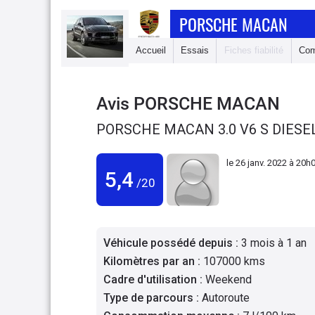
PORSCHE MACAN
Accueil
Essais
Fiches fiabilité
Com
Avis
PORSCHE MACAN
PORSCHE MACAN 3.0 V6 S DIESEL
le
26 janv. 2022 à 20h
5,4
/20
Véhicule possédé depuis
:
3 mois à 1 an
Kilomètres par an
:
107000 kms
Cadre d'utilisation
:
Weekend
Type de parcours
:
Autoroute