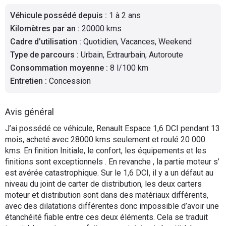
Flottes
Véhicule possédé depuis
:
1 à 2 ans
Auto
Kilomètres par an
:
20000 kms
Cadre d'utilisation
:
Quotidien, Vacances, Weekend
Services
Type de parcours
:
Urbain, Extraurbain, Autoroute
Consommation moyenne
:
8 l/100 km
Forum
Entretien
:
Concession
Moto
Avis général
Marques
J’ai possédé ce véhicule, Renault Espace 1,6 DCI pendant 13
mois, acheté avec 28000 kms seulement et roulé 20 000
kms. En finition Initiale, le confort, les équipements et les
finitions sont exceptionnels . En revanche , la partie moteur s’
est avérée catastrophique. Sur le 1,6 DCI, il y a un défaut au
niveau du joint de carter de distribution, les deux carters
moteur et distribution sont dans des matériaux différents,
avec des dilatations différentes donc impossible d’avoir une
étanchéité fiable entre ces deux éléments. Cela se traduit