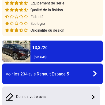
Equipement de série
Qualité de la finition
Fiabilité
Ecologie
Originalité du design
13,3
/20
(
234
avis)
Voir les
234
avis
Renault Espace 5
Donnez votre avis