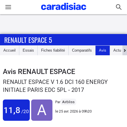
Connexion / Inscription
RENAULT ESPACE 5
Accueil
Accueil
Essais
Fiches fiabilité
Comparatifs
Avis
Actu
Actu
Essais
Avis
RENAULT ESPACE
RENAULT ESPACE V 1.6 DCI 160 ENERGY
Guide
INITIALE PARIS EDC 5PL - 2017
d'achat
Par
Airbliss
Electriques
11,8
/20
le
25 avr. 2026 à 09h20
Utilitaires