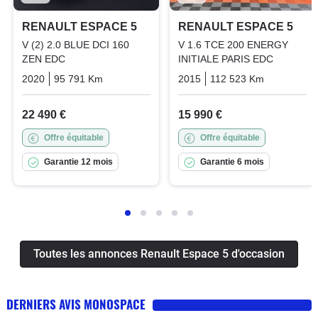
RENAULT ESPACE 5
RENAULT ESPACE 5
V (2) 2.0 BLUE DCI 160
V 1.6 TCE 200 ENERGY
ZEN EDC
INITIALE PARIS EDC
2020
95 791 Km
Automatique
Diesel
2015
112 523 Km
Automati
22 490 €
15 990 €
Offre équitable
Offre équitable
Garantie 12 mois
Garantie 6 mois
Toutes les annonces Renault Espace 5 d'occasion
DERNIERS AVIS MONOSPACE