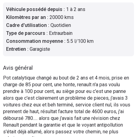
Flottes
Véhicule possédé depuis
:
1 à 2 ans
Auto
Kilomètres par an
:
20000 kms
Cadre d'utilisation
:
Quotidien
Services
Type de parcours
:
Extraurbain
Consommation moyenne
:
5.5 l/100 km
Forum
Entretien
:
Garagiste
Moto
Avis général
Marques
Pot catalytique changé au bout de 2 ans et 4 mois, prise en
charge de 85 pour cent, une honte, renault n'a pas voulu
prendre à 100 pour cent, au siège pour eu c'est une panne
alors que c'est clairement un problème de pieces, j'avais 3
voitures chez eux et beh terminé, service client nul, ils vous
prennent de haut, résultat facture total de 4600 euros, j'ai
déboursé 780..... alors que j'avais fait une révision chez
Renault pendant la garantie et que le voyant antipollution
s'était déjà allumé, alors passez votre chemin, ne plus