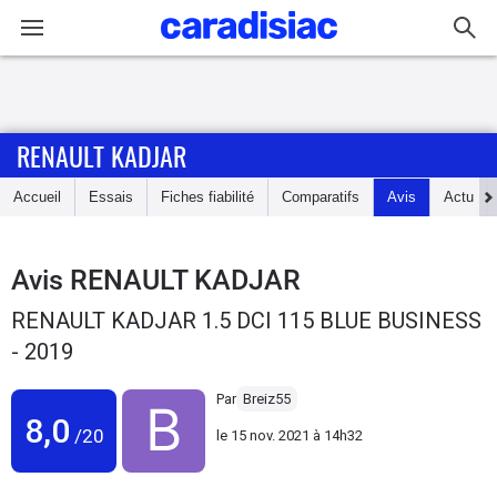
Connexion / Inscription
RENAULT KADJAR
Accueil
Accueil
Essais
Fiches fiabilité
Comparatifs
Avis
Actu
Actu
Essais
Avis
RENAULT KADJAR
RENAULT KADJAR 1.5 DCI 115 BLUE BUSINESS
Guide
- 2019
d'achat
Par
Breiz55
Electriques
8,0
/20
le
15 nov. 2021 à 14h32
Utilitaires