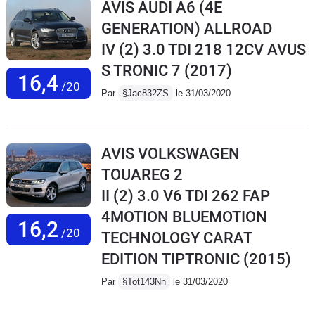
AVIS AUDI A6 (4E
GENERATION) ALLROAD
IV (2) 3.0 TDI 218 12CV AVUS
S TRONIC 7
(2017)
16,4
/20
Par
§Jac832ZS
le 31/03/2020
AVIS VOLKSWAGEN
TOUAREG 2
II (2) 3.0 V6 TDI 262 FAP
4MOTION BLUEMOTION
16,2
/20
TECHNOLOGY CARAT
EDITION TIPTRONIC
(2015)
Par
§Tot143Nn
le 31/03/2020