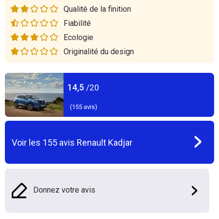
Qualité de la finition
Fiabilité
Ecologie
Originalité du design
14,5
/20
(
155
avis)
Voir les
155
avis
Renault Kadjar
Donnez votre avis