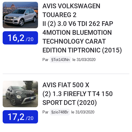
AVIS VOLKSWAGEN
TOUAREG 2
II (2) 3.0 V6 TDI 262 FAP
4MOTION BLUEMOTION
16,2
/20
TECHNOLOGY CARAT
EDITION TIPTRONIC
(2015)
Par
§Tot143Nn
le 31/03/2020
AVIS FIAT 500 X
(2) 1.3 FIREFLY T T4 150
SPORT DCT
(2020)
Par
§zio748Br
le 31/03/2020
17,2
/20