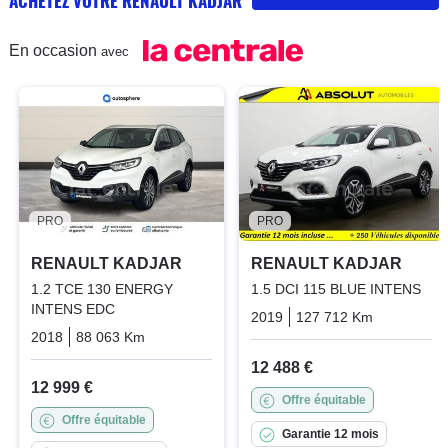
ACHETEZ VOTRE RENAULT KADJAR
En occasion
avec
PRO
PRO
RENAULT KADJAR
RENAULT KADJAR
1.2 TCE 130 ENERGY
1.5 DCI 115 BLUE INTENS
INTENS EDC
2019
127 712 Km
Manuelle
2018
88 063 Km
Automatique
Essence
12 488 €
12 999 €
Offre équitable
Offre équitable
Garantie 12 mois