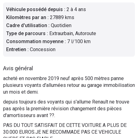
Flottes
Véhicule possédé depuis
:
2 à 4 ans
Auto
Kilomètres par an
:
27889 kms
Cadre d'utilisation
:
Quotidien
Services
Type de parcours
:
Extraurbain, Autoroute
Consommation moyenne
:
7 l/100 km
Forum
Entretien
:
Concession
Moto
Avis général
Marques
acheté en novembre 2019 neuf après 500 mètres panne
plusieurs voyants d'allumées retour au garage immobilisation
un mois et demi.
depuis toujours des voyants qui s'allume Renault ne trouve
pas après la première révision changement des pièces
d'amortisseurs avant ??.
PAS DU TOUT SATISFAIT DE CETTE VOITURE A PLUS DE
30.000 EUROS.JE NE RECOMMADE PAS CE VEHICULE