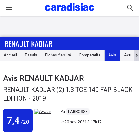
Connexion / Inscription
RENAULT KADJAR
Accueil
Accueil
Essais
Fiches fiabilité
Comparatifs
Avis
Actu
Actu
Essais
Avis
RENAULT KADJAR
RENAULT KADJAR (2) 1.3 TCE 140 FAP BLACK
Guide
EDITION - 2019
d'achat
Par
LABROSSE
Electriques
7,4
/20
le
20 nov. 2021 à 17h17
Utilitaires