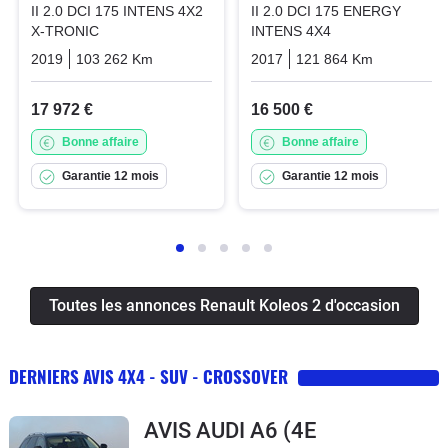
II 2.0 DCI 175 INTENS 4X2
II 2.0 DCI 175 ENERGY
X-TRONIC
INTENS 4X4
2019
103 262 Km
Automatique
2017
Diesel
121 864 Km
Manuelle
17 972 €
16 500 €
Bonne affaire
Bonne affaire
Garantie 12 mois
Garantie 12 mois
Toutes les annonces Renault Koleos 2 d'occasion
DERNIERS AVIS 4X4 - SUV - CROSSOVER
AVIS AUDI A6 (4E