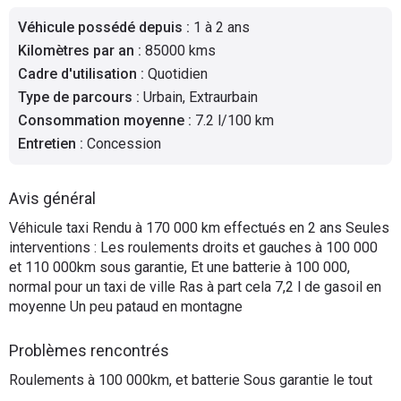
Flottes
Véhicule possédé depuis
:
1 à 2 ans
Auto
Kilomètres par an
:
85000 kms
Cadre d'utilisation
:
Quotidien
Services
Type de parcours
:
Urbain, Extraurbain
Consommation moyenne
:
7.2 l/100 km
Forum
Entretien
:
Concession
Moto
Avis général
Marques
Véhicule taxi Rendu à 170 000 km effectués en 2 ans Seules
interventions : Les roulements droits et gauches à 100 000
et 110 000km sous garantie, Et une batterie à 100 000,
normal pour un taxi de ville Ras à part cela 7,2 l de gasoil en
moyenne Un peu pataud en montagne
Problèmes rencontrés
Roulements à 100 000km, et batterie Sous garantie le tout