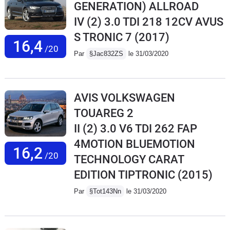
GENERATION) ALLROAD
IV (2) 3.0 TDI 218 12CV AVUS
S TRONIC 7
(2017)
16,4
/20
Par
§Jac832ZS
le 31/03/2020
AVIS VOLKSWAGEN
TOUAREG 2
II (2) 3.0 V6 TDI 262 FAP
4MOTION BLUEMOTION
16,2
/20
TECHNOLOGY CARAT
EDITION TIPTRONIC
(2015)
Par
§Tot143Nn
le 31/03/2020