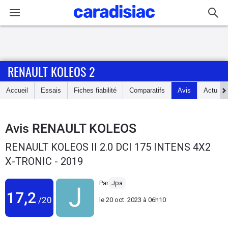
Connexion / Inscription
RENAULT KOLEOS 2
Accueil
Accueil
Essais
Fiches fiabilité
Comparatifs
Avis
Actu
Actu
Essais
Avis
RENAULT KOLEOS
RENAULT KOLEOS II 2.0 DCI 175 INTENS 4X2
Guide
X-TRONIC - 2019
d'achat
Par
Jpa
Electriques
17,2
/20
le
20 oct. 2023 à 06h10
Utilitaires