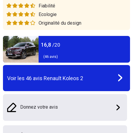
Fiabilité
Ecologie
Originalité du design
16,8
/20
(
46
avis)
Voir les
46
avis
Renault Koleos 2
Donnez votre avis