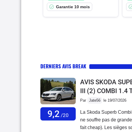
Garantie 10 mois
DERNIERS AVIS BREAK
AVIS SKODA SUP
III (2) COMBI 1.
Par
Jate56
le 19/07/2026
9,2
La Skoda Superb Combi IV
/20
ne souffre pas de grande c
fait cheap). Les sièges so