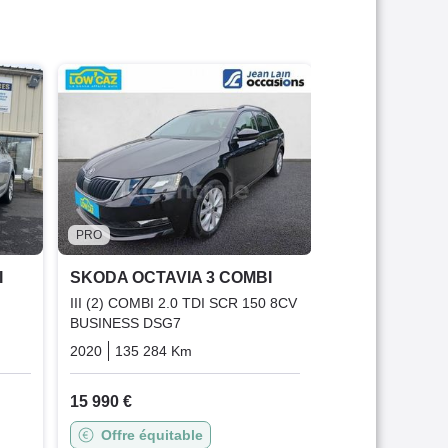
PRO
SKODA OCTAV
III (2) COMBI 1.
BUSINESS DSG
2019
136 986 
13 290 €
PRO
Bonne affai
I
SKODA OCTAVIA 3 COMBI
Garantie 1
III (2) COMBI 2.0 TDI SCR 150 8CV
BUSINESS DSG7
que
Diesel
2020
135 284 Km
Automatique
Diesel
15 990 €
Offre équitable