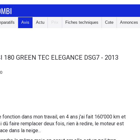
OMBI
paratifs
Avis
Actu
Prix
Fiches techniques
Cote
Annonces
SI 180 GREEN TEC ELEGANCE DSG7 - 2013
10
 fonction dans mon travail, en 4 ans j'ai fait 160'000 km et
i dû faire remplacer deux fois, rien à redire, le moteur est
cace dans la neige...