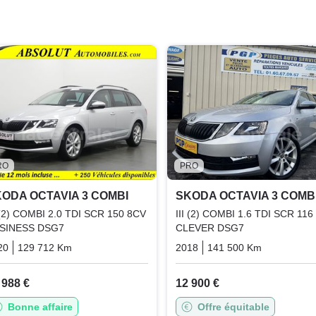
RO
PRO
ODA OCTAVIA 3 COMBI
SKODA OCTAVIA 3 COMB
I (2) COMBI 2.0 TDI SCR 150 8CV
III (2) COMBI 1.6 TDI SCR 116
SINESS DSG7
CLEVER DSG7
20
129 712 Km
Automatique
Diesel
2018
141 500 Km
Automati
 988 €
12 900 €
Bonne affaire
Offre équitable