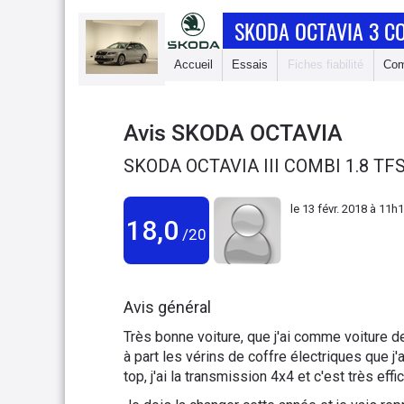
SKODA OCTAVIA 3 C
Accueil
Essais
Fiches fiabilité
Com
Avis
SKODA OCTAVIA
SKODA OCTAVIA III COMBI 1.8 TF
le
13 févr. 2018 à 11h
18,0
/20
Avis général
Très bonne voiture, que j'ai comme voiture de
à part les vérins de coffre électriques que j'a
top, j'ai la transmission 4x4 et c'est très effi