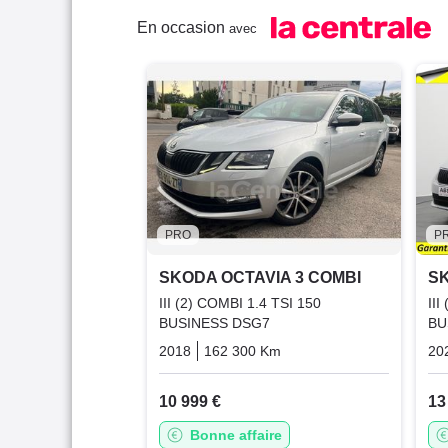
En occasion
avec
PRO
P
SKODA OCTAVIA 3 COMBI
SK
III (2) COMBI 1.4 TSI 150
II
BUSINESS DSG7
BU
2018
162 300 Km
Automatique
Essence
20
10 999 €
13
Bonne affaire