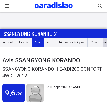
Connexion / Inscription
SSANGYONG KORANDO 2
Accueil
Accueil
Essais
Avis
Actu
Fiches techniques
Cote
An
Actu
Essais
Avis
SSANGYONG KORANDO
SSANGYONG KORANDO II E-XDI200 CONFORT
Guide
4WD - 2012
d'achat
le
18 sept. 2020 à 14h48
Electriques
9,6
/20
Utilitaires