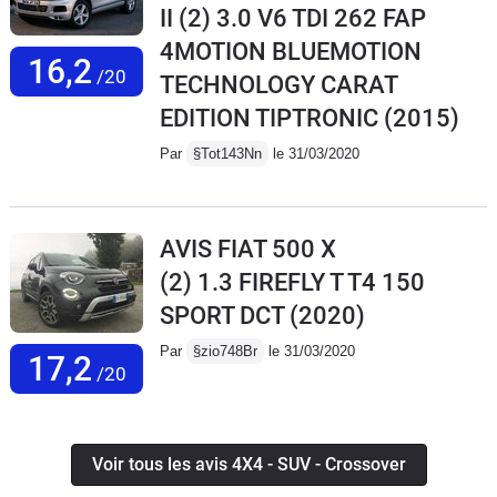
II (2) 3.0 V6 TDI 262 FAP
4MOTION BLUEMOTION
16,2
/20
TECHNOLOGY CARAT
EDITION TIPTRONIC
(2015)
Par
§Tot143Nn
le 31/03/2020
AVIS FIAT 500 X
(2) 1.3 FIREFLY T T4 150
SPORT DCT
(2020)
Par
§zio748Br
le 31/03/2020
17,2
/20
Voir tous les avis 4X4 - SUV - Crossover