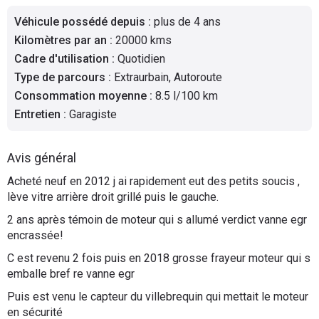
Flottes
Véhicule possédé depuis
:
plus de 4 ans
Auto
Kilomètres par an
:
20000 kms
Cadre d'utilisation
:
Quotidien
Services
Type de parcours
:
Extraurbain, Autoroute
Consommation moyenne
:
8.5 l/100 km
Forum
Entretien
:
Garagiste
Moto
Avis général
Marques
Acheté neuf en 2012 j ai rapidement eut des petits soucis ,
lève vitre arrière droit grillé puis le gauche.
2 ans après témoin de moteur qui s allumé verdict vanne egr
encrassée!
C est revenu 2 fois puis en 2018 grosse frayeur moteur qui s
emballe bref re vanne egr
Puis est venu le capteur du villebrequin qui mettait le moteur
en sécurité