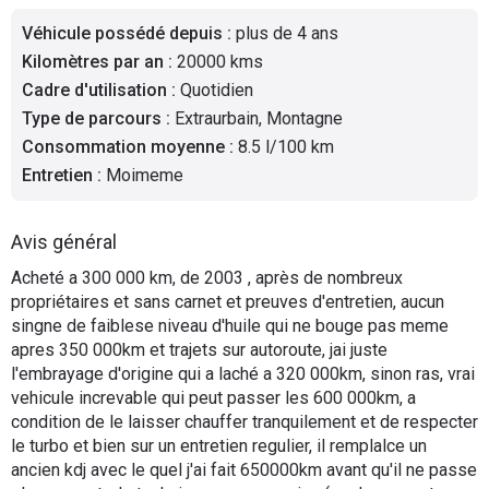
Flottes
Véhicule possédé depuis
:
plus de 4 ans
Auto
Kilomètres par an
:
20000 kms
Cadre d'utilisation
:
Quotidien
Services
Type de parcours
:
Extraurbain, Montagne
Consommation moyenne
:
8.5 l/100 km
Forum
Entretien
:
Moimeme
Moto
Avis général
Marques
Acheté a 300 000 km, de 2003 , après de nombreux
propriétaires et sans carnet et preuves d'entretien, aucun
singne de faiblese niveau d'huile qui ne bouge pas meme
apres 350 000km et trajets sur autoroute, jai juste
l'embrayage d'origine qui a laché a 320 000km, sinon ras, vrai
vehicule increvable qui peut passer les 600 000km, a
condition de le laisser chauffer tranquilement et de respecter
le turbo et bien sur un entretien regulier, il remplalce un
ancien kdj avec le quel j'ai fait 650000km avant qu'il ne passe