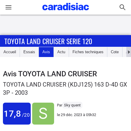
Connexion / Inscription
TOYOTA LAND CRUISER SERIE 120
Accueil
Accueil
Essais
Avis
Actu
Fiches techniques
Cote
An
Actu
Essais
Avis
TOYOTA LAND CRUISER
TOYOTA LAND CRUISER (KDJ125) 163 D-4D GX
Guide
3P - 2003
d'achat
Par
Sky quent
Electriques
17,8
/20
le
29 déc. 2023 à 05h32
Utilitaires