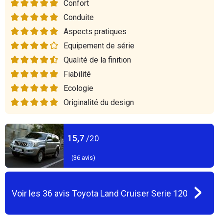
Confort
Conduite
Aspects pratiques
Equipement de série
Qualité de la finition
Fiabilité
Ecologie
Originalité du design
15,7
/20
(
36
avis)
Voir les
36
avis
Toyota Land Cruiser Serie 120