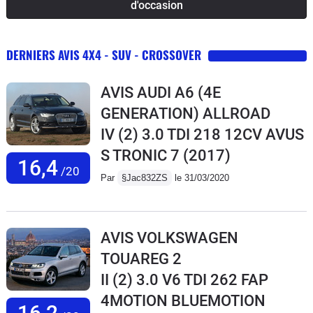
d'occasion
DERNIERS AVIS 4X4 - SUV - CROSSOVER
AVIS AUDI A6 (4E
GENERATION) ALLROAD
IV (2) 3.0 TDI 218 12CV AVUS
S TRONIC 7
(2017)
16,4
/20
Par
§Jac832ZS
le 31/03/2020
AVIS VOLKSWAGEN
TOUAREG 2
II (2) 3.0 V6 TDI 262 FAP
4MOTION BLUEMOTION