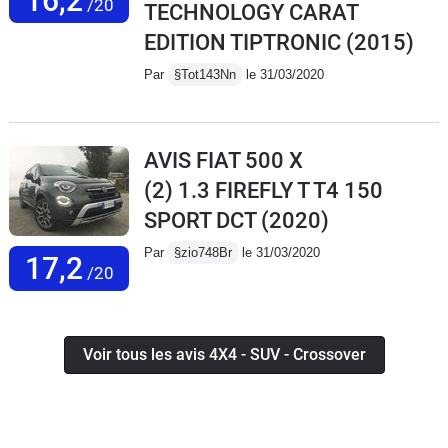
16,2
/20
TECHNOLOGY CARAT
EDITION TIPTRONIC
(2015)
Par
§Tot143Nn
le 31/03/2020
AVIS FIAT 500 X
(2) 1.3 FIREFLY T T4 150
SPORT DCT
(2020)
Par
§zio748Br
le 31/03/2020
17,2
/20
Voir tous les avis 4X4 - SUV - Crossover