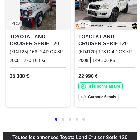
PRO
PRO
TOYOTA LAND
TOYOTA LAND
CRUISER SERIE 120
CRUISER SERIE 120
(KDJ125) 166 D-4D GX 3P
(KDJ120) 173 D-4D GX 5P
2005
270 163 Km
Manuelle
Diesel
2008
149 500 Km
Manuelle
35 000 €
22 990 €
Très bonne affaire
Garantie 6 mois
Toutes les annonces Toyota Land Cruiser Serie 120