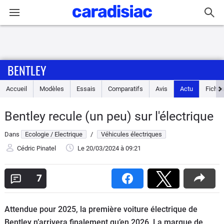
Connexion / Inscription
BENTLEY
Accueil
Accueil
Modèles
Essais
Comparatifs
Avis
Actu
Fiches
Actu
Bentley recule (un peu) sur l'électrique
Essais
Dans
Ecologie / Electrique
/
Véhicules électriques
Guide
Cédric Pinatel
Le 20/03/2024
à 09:21
d'achat
7
Electriques
Attendue pour 2025, la première voiture électrique de
Utilitaires
Bentley n’arrivera finalement qu’en 2026. La marque de