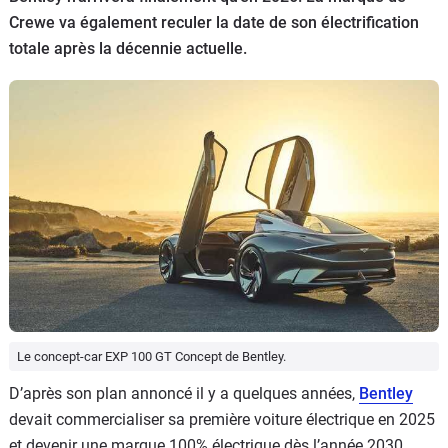
Crewe va également reculer la date de son électrification
Flottes
Auto
totale après la décennie actuelle.
Services
Forum
Moto
Marques
Le concept-car EXP 100 GT Concept de Bentley.
D’après son plan annoncé il y a quelques années,
Bentley
devait commercialiser sa première voiture électrique en 2025
et devenir une marque 100% électrique dès l’année 2030.