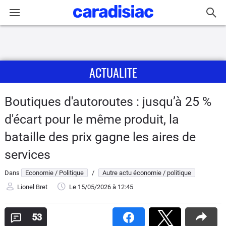
Connexion / Inscription
ACTUALITE
Accueil
Actu
Boutiques d'autoroutes : jusqu’à 25 %
d'écart pour le même produit, la
Essais
bataille des prix gagne les aires de
Guide
services
d'achat
Dans
Economie / Politique
/
Autre actu économie / politique
Electriques
Lionel Bret
Le 15/05/2026
à 12:45
Utilitaires
53