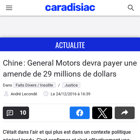
Connexion / Inscription
ACTUALITE
Accueil
Actu
Chine : General Motors devra payer une
amende de 29 millions de dollars
Essais
Dans
Faits Divers / Insolite
/
Justice
Guide
André Lecondé
Le 24/12/2016
à 16:39
d'achat
10
Electriques
Utilitaires
C’était dans l’air et qui plus est dans un contexte politique