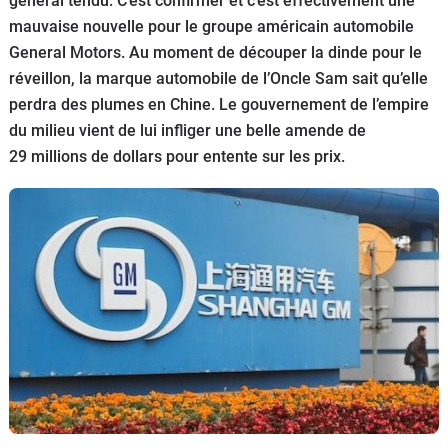
général tendu. C’est confirmer et c’est effectivement une
Flottes
mauvaise nouvelle pour le groupe américain automobile
Auto
General Motors. Au moment de découper la dinde pour le
réveillon, la marque automobile de l’Oncle Sam sait qu’elle
Services
perdra des plumes en Chine. Le gouvernement de l’empire
du milieu vient de lui infliger une belle amende de
Forum
29 millions de dollars pour entente sur les prix.
Moto
Marques