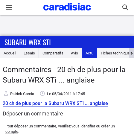
Connexion / Inscription
SUBARU WRX STI
Accueil
Accueil
Essais
Comparatifs
Avis
Actu
Fiches techniques
Actu
Commentaires - 20 ch de plus pour la
Essais
Subaru WRX STi ... anglaise
Guide
Patrick Garcia
Le 05/04/2011
à 17:45
d'achat
20 ch de plus pour la Subaru WRX STi ... anglaise
Electriques
Déposer un commentaire
Utilitaires
Pour déposer un commentaire, veuillez vous
identifier
ou
créer un
compte
.