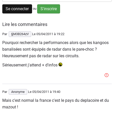
Flottes
Se connecter
S'inscrire
ou
Auto
Lire les commentaires
Services
Par
§M3B264zV
Le 05/04/2011
à 19:22
Forum
Pourquoi rechercher la performances alors que les kangoos
banalisées sont équipés de radar dans le pare-choc ?
Moto
Heureusement pas de radar sur les circuits.
Marques
Sérieusement j'attend + d'infos
Par
Anonyme
Le 05/04/2011
à 19:40
Mais c'est normal la france c'est le pays du deplacoire et du
mazout !