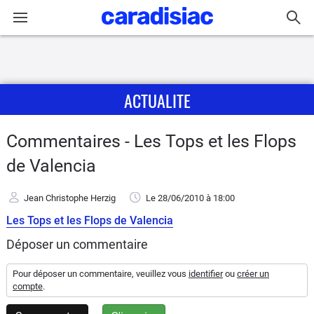
Connexion / Inscription
ACTUALITE
Accueil
Actu
Commentaires - Les Tops et les Flops
de Valencia
Essais
Jean Christophe Herzig
Le 28/06/2010
à 18:00
Guide
Les Tops et les Flops de Valencia
d'achat
Déposer un commentaire
Electriques
Pour déposer un commentaire, veuillez vous
identifier
ou
créer un
compte
.
Utilitaires