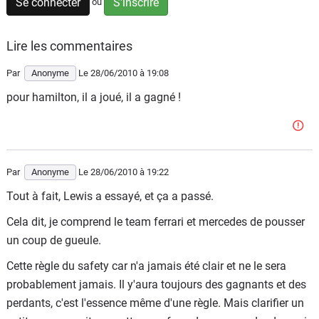
Se connecter
S'inscrire
ou
Flottes
Auto
Lire les commentaires
Services
Par
Anonyme
Le 28/06/2010
à 19:08
pour hamilton, il a joué, il a gagné !
Forum
Moto
Par
Anonyme
Le 28/06/2010
à 19:22
Marques
Tout à fait, Lewis a essayé, et ça a passé.
Cela dit, je comprend le team ferrari et mercedes de pousser
un coup de gueule.
Cette règle du safety car n'a jamais été clair et ne le sera
probablement jamais. Il y'aura toujours des gagnants et des
perdants, c'est l'essence même d'une règle. Mais clarifier un