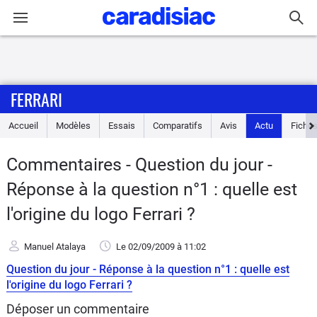
Connexion / Inscription
FERRARI
Accueil
Accueil
Modèles
Essais
Comparatifs
Avis
Actu
Fiches
Actu
Commentaires - Question du jour -
Essais
Réponse à la question n°1 : quelle est
Guide
l'origine du logo Ferrari ?
d'achat
Manuel Atalaya
Le 02/09/2009
à 11:02
Electriques
Question du jour - Réponse à la question n°1 : quelle est
l'origine du logo Ferrari ?
Utilitaires
Déposer un commentaire