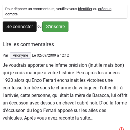
Flottes
Pour déposer un commentaire, veuillez vous
identifier
ou
créer un
Auto
compte
.
Se connecter
S'inscrire
ou
Services
Forum
Lire les commentaires
Par
Anonyme
Le 02/09/2009
à 12:12
Moto
Je voudrais apporter une infime précision (inutile mais bon)
qui je crois manque à votre histoire. Peu après les années
Marques
1920 alors qu'Enzo Ferrari enchainait les victoires une
comtesse tombée sous le charme du vainqueur l'attendit à
l'arrivée, cette personne, qui était la mère de Baracca, lui offrit
un éccusson avec dessus un cheval cabré noir. D'où la forme
d'éccusson du logo Ferrari apposé sur les ailes des
vehicules. Après vous avez raconté la suite...