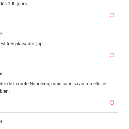
des 100 jours.
12
est très plaisante :jap:
46
er de la route Napoléon, mais sans savoir où elle se
:bien:
54