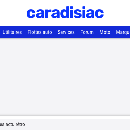
Utilitaires
Flottes auto
Services
Forum
Moto
Marqu
es actu rétro