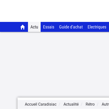
Actu
Essais
Guide d'achat
Electriques
Accueil Caradisiac
Actualité
Rétro
Autr