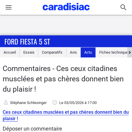
Connexion / Inscription
FORD FIESTA 5 ST
Accueil
Accueil
Essais
Comparatifs
Avis
Actu
Fiches techniques
Actu
Commentaires - Ces ceux citadines
Essais
musclées et pas chères donnent bien
Guide
du plaisir !
d'achat
Stéphane Schlesinger
Le 03/05/2026
à 17:00
Electriques
Ces ceux citadines musclées et pas chères donnent bien du
plaisir !
Utilitaires
Déposer un commentaire