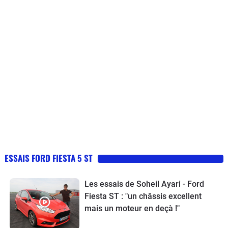
peut .le Bluetooth ne se connecte pas
montés en régime sont rapides, le couple est bien présent.
toujours avec mon téléphone. Les siège on a
Bref, pour moi, c'est un régal. Le comportement en conduite
une tenue parfait par contre les coutures des
normal est parfait. Il permet de rouler en souplesse et de
sièges à mon avis ne vont pas tenir dans le
maintenir une consommation basse (ce qui est important
temps. J ai remarqué aussi que les joints de
pour une daily) : autour de 7l. En revanche, lorsque l'on veut
porte avais tendance à se déchirer à bien
envoyer du gros, il y a un paquet de répondant. Le chassis
regarder avant de en acheter une d'occasion.
étant à l'avenant, on sort avec le sourire.Bref, je suis un client
Je ne regrette pas mon achat c est une petite
heureux. Je rêvais d'une petite GTI et je suis comblé.
sportif genial malgré ces petites défauts de
finition.
ESSAIS FORD FIESTA 5 ST
Les essais de Soheil Ayari - Ford
Fiesta ST : "un châssis excellent
mais un moteur en deçà !"