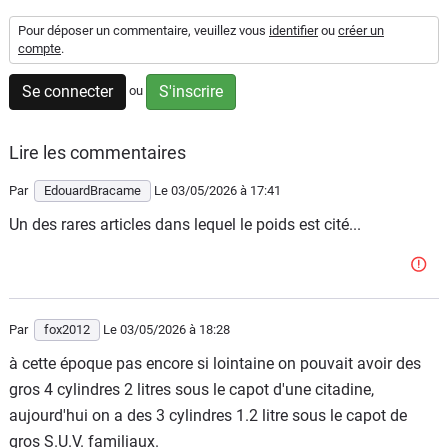
Flottes
Pour déposer un commentaire, veuillez vous
identifier
ou
créer un
Auto
compte
.
Se connecter
S'inscrire
ou
Services
Forum
Lire les commentaires
Par
EdouardBracame
Le 03/05/2026
à 17:41
Moto
Un des rares articles dans lequel le poids est cité...
Marques
Par
fox2012
Le 03/05/2026
à 18:28
à cette époque pas encore si lointaine on pouvait avoir des
gros 4 cylindres 2 litres sous le capot d'une citadine,
aujourd'hui on a des 3 cylindres 1.2 litre sous le capot de
gros S.U.V. familiaux.