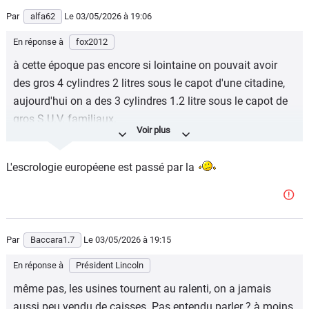
Par
alfa62
Le 03/05/2026
à 19:06
En réponse à
fox2012
à cette époque pas encore si lointaine on pouvait avoir
des gros 4 cylindres 2 litres sous le capot d'une citadine,
aujourd'hui on a des 3 cylindres 1.2 litre sous le capot de
gros S.U.V. familiaux.
MAIS QU'EST-CE QU'IL S'EST PASSE BORDEL ENTRE
TEMPS ?????
L'escrologie européene est passé par la
Par
Baccara1.7
Le 03/05/2026
à 19:15
En réponse à
Président Lincoln
même pas, les usines tournent au ralenti, on a jamais
aussi peu vendu de caisses. Pas entendu parler ? à moins