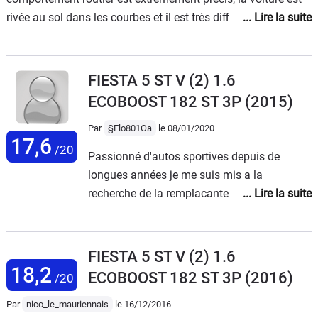
rivée au sol dans les courbes et il est très difficile de trouver
ses limites. Un réel plaisir d'enchaîner les virages serrés à
son bord. - Le son du moteur est agréable à l'intérieur, trop
discret à l'extérieur ...- Les suspensions sont plutôt raides, on
FIESTA 5 ST V (2) 1.6
cherche rapidement à éviter le moindre nid de poule. Le
ECOBOOST 182 ST 3P
(2015)
châssis est parfaitement aiguisé pour enchainer les courbes.
ESP déconnectable. - Les finitions/équipements intérieurs
Par
§Flo801Oa
le 08/01/2020
17,6
restent corrects, bien que le système SYNC soit difficile de
/20
Passionné d'autos sportives depuis de
prise en main.- Les sièges Recaro sont très beaux et offrent
longues années je me suis mis a la
un excellent maintien/confort. - La peinture est plutôt fragile
recherche de la remplacante a ma 106 s16
mais d'un très bel effet (parfois bleutée selon l'exposition). -
rongée par la rouille et ses 310000km... Je
A froid, les embrayage/boîte peuvent être durs et donner des
voulais un modèle fiable avant tout avec du
à-coups, il faut donc attendre qu'ils soient à température
tempérament a l'ancienne.Après de longues
FIESTA 5 ST V (2) 1.6
pour une conduite plus sportive, pas plus mal ... La boîte de
semaines a essayer une trop aseptisée 208
18,2
vitesse (BVM6) est alors parfaitement étagée et d'une fluidité
ECOBOOST 182 ST 3P
(2016)
/20
gti ou ds3 racing a la fiabilité catastrophique
surprenante. - Les supports moteur d'origine sont très
et une focus st mal entretenue mais avec un
Par
nico_le_mauriennais
le 16/12/2016
souples et avec le couple moteur, des mouvements de