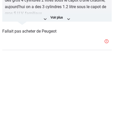
des gros 4 cylindres 2 litres sous le capot d'une citadine,
aujourd'hui on a des 3 cylindres 1.2 litre sous le capot de
gros S.U.V. familiaux.
MAIS QU'EST-CE QU'IL S'EST PASSE BORDEL ENTRE
TEMPS ?????
Fallait pas acheter de Peugeot