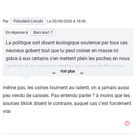
Par
Président Lincoln
Le 03/05/2026
à 18:56
En réponse à
Baccara1.7
La politique soit disant écologique soutenue par tous ces
neuneus gobent tout que tu peut croiser en masse ici
grâce à eux certains s'en mettent plein les poches en nous
vendant de la camelote jetables sous couvert d'écologie.
Les usines tournent à fond ça sauve la planète t'inquiète.
même pas, les usines tournent au ralenti, on a jamais aussi
peu vendu de caisses. Pas entendu parler ? à moins que tes
sources tiktok disent le contraire, auquel cas c'est forcément
vrai