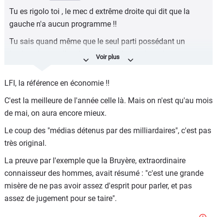
Tu es rigolo toi , le mec d extrême droite qui dit que la
gauche n'a aucun programme !!
Tu sais quand même que le seul parti possédant un
institut de travail en l occurrence la boetie, qui a un
programme validé par des prix Nobel de l économie et qui
est chiffré, sourcé et étayé, c est justement LFI que les
LFI, la référence en économie !!
médias dominants insultent à longueur de journée car les
C'est la meilleure de l'année celle là. Mais on n'est qu'au mois
autres partis comme tes copains du R haine et consort n
de mai, on aura encore mieux.
ont rien à proposer hormis satisfaire des politiques d
austérité toujours plus catastrophique..
Le coup des "médias détenus par des milliardaires", c'est pas
très original.
Arrête de bêler les bêtises des médias mainstream
détenus à 90 % par des milliardaires réacs et
La preuve par l'exemple que la Bruyère, extraordinaire
conservateurs.
connaisseur des hommes, avait résumé : "c'est une grande
misère de ne pas avoir assez d'esprit pour parler, et pas
assez de jugement pour se taire".