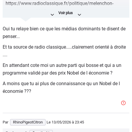
https://www.radioclassique.fr/politique/melenchon-
candidat-pour-2027-avec-son-programme-economique-le-
deficit-va-flamber-alerte-le-prix-nobel-philippe-aghion/
Oui tu relaye bien ce que les médias dominants te disent de
LFI ( en général) et Melenchon (en particulier) sont les
penser...
meilleurs alliés du RN. Un second tour RN- LFI serait la
certitude que Bardella deviendra président (ce qui est
Et ta source de radio classique.....clairement orienté à droite
également une catastrophe !)
....
En attendant cote moi un autre parti qui bosse et qui a un
programme validé par des prix Nobel de l économie ?
A moins que tu ai plus de connaissance qu un Nobel de l
économie ???
Par
RhinoPigeotCitron
Le 13/05/2026
à 23:45