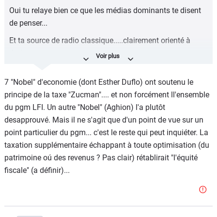
Oui tu relaye bien ce que les médias dominants te disent
de penser...
Et ta source de radio classique.....clairement orienté à
droite ....
En attendant cote moi un autre parti qui bosse et qui a un
7 "Nobel" d'economie (dont Esther Duflo) ont soutenu le
programme validé par des prix Nobel de l économie ?
principe de la taxe "Zucman".... et non forcément ll'ensemble
A moins que tu ai plus de connaissance qu un Nobel de l
du pgm LFI. Un autre "Nobel" (Aghion) l'a plutôt
économie ???
desapprouvé. Mais il ne s'agit que d'un point de vue sur un
point particulier du pgm... c'est le reste qui peut inquiéter. La
taxation supplémentaire échappant à toute optimisation (du
patrimoine oú des revenus ? Pas clair) rétablirait "l'équité
fiscale" (a définir)...