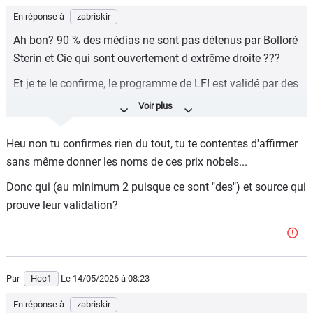
En réponse à
zabriskir
Ah bon? 90 % des médias ne sont pas détenus par Bolloré
Sterin et Cie qui sont ouvertement d extrême droite ???
Et je te le confirme, le programme de LFI est validé par des
prix Nobel de l économie.
Après tu peux te persuader du contraire et répondre sans
Heu non tu confirmes rien du tout, tu te contentes d'affirmer
argumenter comme font tous tes copains, mais c est
sans même donner les noms de ces prix nobels...
factuel.
Donc qui (au minimum 2 puisque ce sont "des") et source qui
prouve leur validation?
Par
Hcc1
Le 14/05/2026
à 08:23
En réponse à
zabriskir