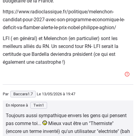
budgétaire de la France.
autres partis comme tes copains du R haine et consort n
https://www.radioclassique.fr/politique/melenchon-
ont rien à proposer hormis satisfaire des politiques d
candidat-pour-2027-avec-son-programme-economique-le-
austérité toujours plus catastrophique..
deficit-va-flamber-alerte-le-prix-nobel-philippe-aghion/
Arrête de bêler les bêtises des médias mainstream
LFI ( en général) et Melenchon (en particulier) sont les
détenus à 90 % par des milliardaires réacs et
meilleurs alliés du RN. Un second tour RN- LFI serait la
conservateurs.
certitude que Bardella deviendra président (ce qui est
également une catastrophe !)
Par
Baccara1.7
Le 13/05/2026
à 19:47
En réponse à
Twin1
Toujours aussi sympathique envers les gens qui pensent
pas comme toi...
Mieux vaut être un "Thermiste"
(encore un terme inventé) qu'un utilisateur "electriste" (bah