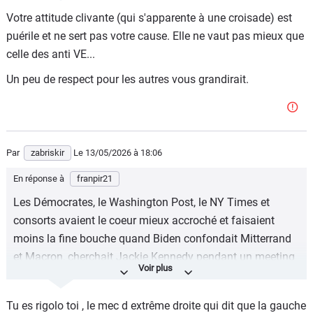
Votre attitude clivante (qui s'apparente à une croisade) est
puérile et ne sert pas votre cause. Elle ne vaut pas mieux que
celle des anti VE...
Un peu de respect pour les autres vous grandirait.
Par
zabriskir
Le 13/05/2026
à 18:06
En réponse à
franpir21
Les Démocrates, le Washington Post, le NY Times et
consorts avaient le coeur mieux accroché et faisaient
moins la fine bouche quand Biden confondait Mitterrand
et Macron, cherchait Jackie Kennedy pendant un meeting
ou racontait avoir rencontré en 2021 Helmut Kohl décédé
quatre ans plus tôt !
Tu es rigolo toi , le mec d extrême droite qui dit que la gauche