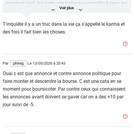
pourquoi pas) qui porte une haine pas possible à ceux qui
pensent pas comme lui. Après on s'étonne que le monde
par en cacahuète avec les années. C'est sûr qu'avec des
T'inquiète il y a un truc dans la vie ça s'appelle le karma et
"extrémistes" de tout et n'importe quoi, le monde ne peut
des fois il fait bien les choses.
pas aller mieux. Rouler en électrique ne fait pas de toi une
meilleure personne.
Par
phirag
Le 13/05/2026
à 20:43
Ouai c est que annonce et contre annonce politique pour
faire monter et descendre la bourse. C est une cata en se
moment pour boursicoter. Par contre ceux qui connaissent
les annonces avant doivent se gaver car on a des +10 par
jour suivi de -5.