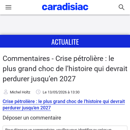
Connexion / Inscription
ACTUALITE
Accueil
Actu
Commentaires - Crise pétrolière : le
plus grand choc de l’histoire qui devrait
Essais
perdurer jusqu’en 2027
Guide
d'achat
Michel Holtz
Le 13/05/2026
à 13:30
Crise pétrolière : le plus grand choc de l’histoire qui devrait
Electriques
perdurer jusqu’en 2027
Déposer un commentaire
Utilitaires
Pour déposer un commentaire, veuillez vous
identifier
ou
créer un