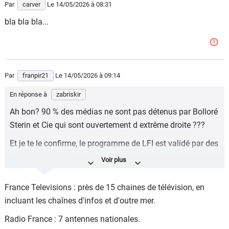
Par
carver
Le 14/05/2026
à 08:31
bla bla bla...
Par
franpir21
Le 14/05/2026
à 09:14
En réponse à
zabriskir
Ah bon? 90 % des médias ne sont pas détenus par Bolloré
Sterin et Cie qui sont ouvertement d extrême droite ???
Et je te le confirme, le programme de LFI est validé par des
prix Nobel de l économie.
Après tu peux te persuader du contraire et répondre sans
France Televisions : près de 15 chaines de télévision, en
argumenter comme font tous tes copains, mais c est
incluant les chaînes d'infos et d'outre mer.
factuel.
Radio France : 7 antennes nationales.