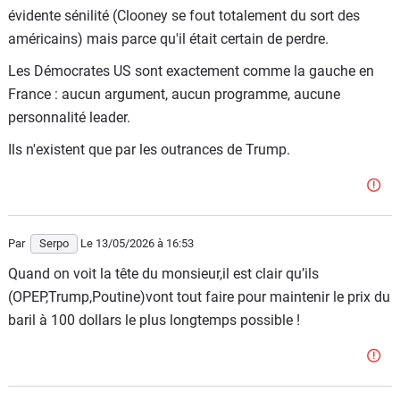
qu'il n'a pas la santé physique nécessaire."
évidente sénilité (Clooney se fout totalement du sort des
américains) mais parce qu'il était certain de perdre.
Aux USA, ce ne serait pas une première, très loin de là :
rien qu'au 18e s., Woodrow Wilson après 6 ans de mandat,
Les Démocrates US sont exactement comme la gauche en
George Washington, John Adams. Au 19e : Abraham
France : aucun argument, aucun programme, aucune
Lincoln, et au 20e : Calvin Coolidge, Theodore Roosevelt.
personnalité leader.
"Une étude menée en 2006 par le centre médical de
Ils n'existent que par les outrances de Trump.
l'Université Duke a d'ailleurs conclu qu'environ 27 % des
présidents américains (de 1776 à 1974) ont souffert d'une
forme de maladie mentale pendant leur mandat, dont la
dépression et les troubles bipolaires".
Par
Serpo
Le 13/05/2026
à 16:53
Dire que les USA interdisent la bombe atomique à l'Iran
Quand on voit la tête du monsieur,il est clair qu’ils
alors que leurs propres présidents successifs ont souvent
(OPEP,Trump,Poutine)vont tout faire pour maintenir le prix du
des troubles mentaux... C'est l'Obamacare qui se moque
baril à 100 dollars le plus longtemps possible !
de la charité