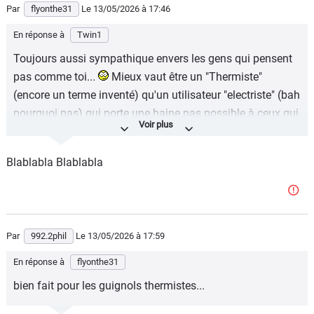
Par
flyonthe31
Le 13/05/2026
à 17:46
En réponse à
Twin1
Toujours aussi sympathique envers les gens qui pensent
pas comme toi...
Mieux vaut être un "Thermiste"
(encore un terme inventé) qu'un utilisateur "electriste" (bah
pourquoi pas) qui porte une haine pas possible à ceux qui
pensent pas comme lui. Après on s'étonne que le monde
par en cacahuète avec les années. C'est sûr qu'avec des
Blablabla Blablabla
"extrémistes" de tout et n'importe quoi, le monde ne peut
pas aller mieux. Rouler en électrique ne fait pas de toi une
meilleure personne.
Par
992.2phil
Le 13/05/2026
à 17:59
En réponse à
flyonthe31
bien fait pour les guignols thermistes...