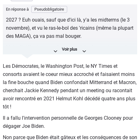
"Dans un récent sondage Washington Post/ABC News,
59% des personnes interrogées jugent que Donald Trump
En réponse à
Pseudobligatoire
n'a pas les capacités mentales de diriger le pays et 55%
2027 ? Euh ouais, sauf que d'ici là, y'a les midterms (le 3
qu'il n'a pas la santé physique nécessaire."
novembre), et vu le ras-le-bol des 'ricains (même la plupart
Aux USA, ce ne serait pas une première, très loin de là :
des MAGA), ça va pas mal bouger.
rien qu'au 18e s., Woodrow Wilson après 6 ans de mandat,
Mais d'ici là, c'est peut-être trump lui-même qui va partir
George Washington, John Adams. Au 19e : Abraham
en sucette, au vu des endormissements de plus en plus
Lincoln, et au 20e : Calvin Coolidge, Theodore Roosevelt.
fréquents en public, et de ses publications ces dernières
Les Démocrates, le Washington Post, le NY Times et
"Une étude menée en 2006 par le centre médical de
heures qui ont frappé les esprits, à l'heure où les
consorts avaient le coeur mieux accroché et faisaient moins
l'Université Duke a d'ailleurs conclu qu'environ 27 % des
interrogations sur sa forme physique et mentale se
la fine bouche quand Biden confondait Mitterrand et Macron,
présidents américains (de 1776 à 1974) ont souffert d'une
multiplient.
cherchait Jackie Kennedy pendant un meeting ou racontait
forme de maladie mentale pendant leur mandat, dont la
avoir rencontré en 2021 Helmut Kohl décédé quatre ans plus
L'ancien directeur du FBI : «Tu as l'air complètement
dépression et les troubles bipolaires".
tôt !
cinglé, mon vieux».
Dire que les USA interdisent la bombe atomique à l'Iran
Il a fallu l'intervention personnelle de Georges Clooney pour
"Dans un récent sondage Washington Post/ABC News,
alors que leurs propres présidents successifs ont souvent
dégager Joe Biden.
59% des personnes interrogées jugent que Donald Trump
des troubles mentaux... C'est l'Obamacare qui se moque
n'a pas les capacités mentales de diriger le pays et 55%
de la charité
Non parce que Biden était gâteux et les conséquences de son