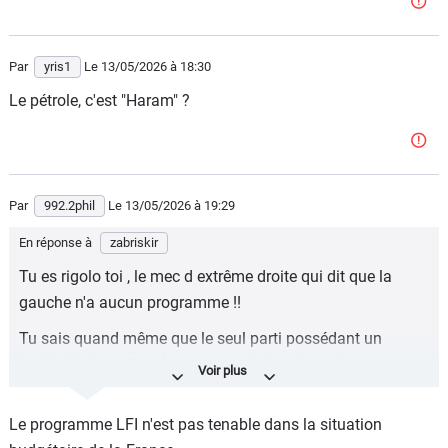
Par
yris1
Le 13/05/2026
à 18:30
Le pétrole, c'est "Haram" ?
Par
992.2phil
Le 13/05/2026
à 19:29
En réponse à
zabriskir
Tu es rigolo toi , le mec d extrême droite qui dit que la
gauche n'a aucun programme !!
Tu sais quand même que le seul parti possédant un
institut de travail en l occurrence la boetie, qui a un
programme validé par des prix Nobel de l économie et qui
est chiffré, sourcé et étayé, c est justement LFI que les
Le programme LFI n'est pas tenable dans la situation
médias dominants insultent à longueur de journée car les