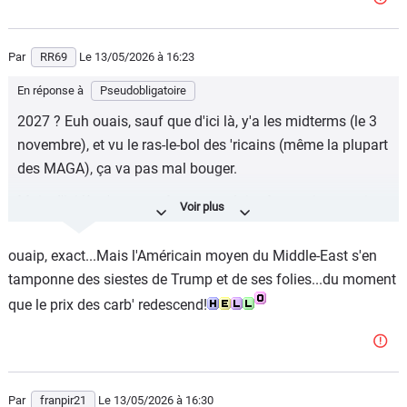
Par
RR69
Le 13/05/2026
à 16:23
En réponse à
Pseudobligatoire
2027 ? Euh ouais, sauf que d'ici là, y'a les midterms (le 3
novembre), et vu le ras-le-bol des 'ricains (même la plupart
des MAGA), ça va pas mal bouger.
Mais d'ici là, c'est peut-être trump lui-même qui va partir
en sucette, au vu des endormissements de plus en plus
fréquents en public, et de ses publications ces dernières
ouaip, exact...Mais l'Américain moyen du Middle-East s'en
heures qui ont frappé les esprits, à l'heure où les
tamponne des siestes de Trump et de ses folies...du moment
interrogations sur sa forme physique et mentale se
que le prix des carb' redescend!
multiplient.
L'ancien directeur du FBI : «Tu as l'air complètement
cinglé, mon vieux».
Par
franpir21
Le 13/05/2026
à 16:30