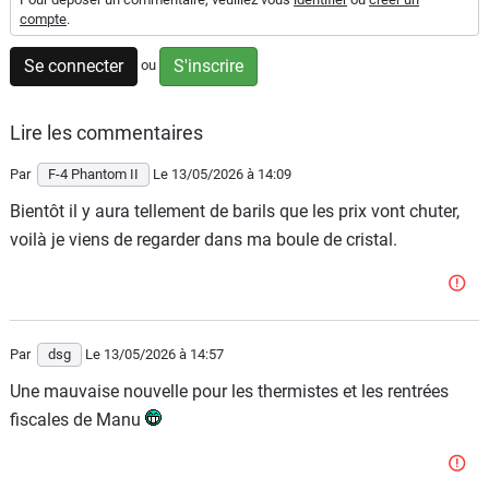
compte
.
Flottes
Auto
Se connecter
S'inscrire
ou
Services
Lire les commentaires
Forum
Par
F-4 Phantom II
Le 13/05/2026
à 14:09
Bientôt il y aura tellement de barils que les prix vont chuter,
Moto
voilà je viens de regarder dans ma boule de cristal.
Marques
Par
dsg
Le 13/05/2026
à 14:57
Une mauvaise nouvelle pour les thermistes et les rentrées
fiscales de Manu