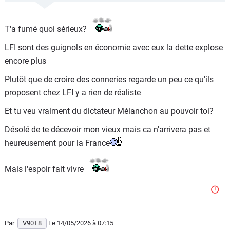
Après tu peux te persuader du contraire et répondre sans
argumenter comme font tous tes copains, mais c est
T'a fumé quoi sérieux?
factuel.
LFI sont des guignols en économie avec eux la dette explose
encore plus
Plutôt que de croire des conneries regarde un peu ce qu'ils
proposent chez LFI y a rien de réaliste
Et tu veu vraiment du dictateur Mélanchon au pouvoir toi?
Désolé de te décevoir mon vieux mais ca n'arrivera pas et
heureusement pour la France
Mais l'espoir fait vivre
Par
V90T8
Le 14/05/2026
à 07:15