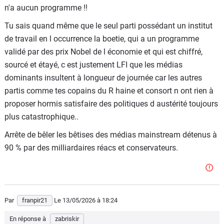
Il a fallu l'intervention personnelle de Georges Clooney
n'a aucun programme !!
pour dégager Joe Biden.
Tu sais quand même que le seul parti possédant un institut
Non parce que Biden était gâteux et les conséquences de
de travail en l occurrence la boetie, qui a un programme
son évidente sénilité (Clooney se fout totalement du sort
validé par des prix Nobel de l économie et qui est chiffré,
des américains) mais parce qu'il était certain de perdre.
sourcé et étayé, c est justement LFI que les médias
dominants insultent à longueur de journée car les autres
Les Démocrates US sont exactement comme la gauche en
partis comme tes copains du R haine et consort n ont rien à
France : aucun argument, aucun programme, aucune
proposer hormis satisfaire des politiques d austérité toujours
personnalité leader.
plus catastrophique..
Ils n'existent que par les outrances de Trump.
Arrête de bêler les bêtises des médias mainstream détenus à
90 % par des milliardaires réacs et conservateurs.
Par
franpir21
Le 13/05/2026
à 18:24
En réponse à
zabriskir