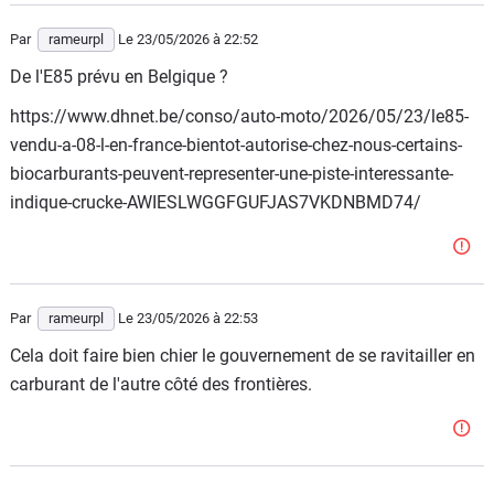
mais ou il n'y a pas du tout le même niveau de vie.
Par
rameurpl
Le 23/05/2026
à 22:52
Donc je dépense plus mais je gagne aussi beaucoup plus.
De l'E85 prévu en Belgique ?
Le prix d'un bien ou service n'est qu'un chiffre absolu qui
https://www.dhnet.be/conso/auto-moto/2026/05/23/le85-
ne dit rien sur le pouvoir d'achat réel, ou le reste à vivre
vendu-a-08-l-en-france-bientot-autorise-chez-nous-certains-
pour reprendre l'expression du moment.
biocarburants-peuvent-representer-une-piste-interessante-
indique-crucke-AWIESLWGGFGUFJAS7VKDNBMD74/
Par
rameurpl
Le 23/05/2026
à 22:53
Cela doit faire bien chier le gouvernement de se ravitailler en
carburant de l'autre côté des frontières.