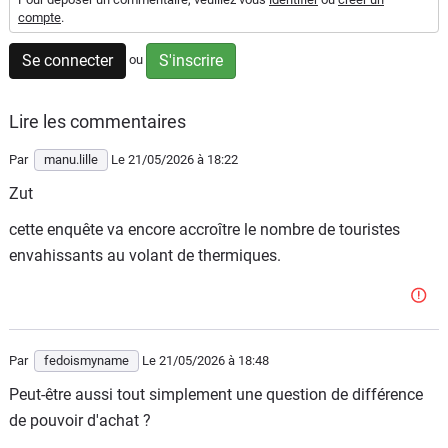
compte
.
Flottes
Auto
Se connecter
S'inscrire
ou
Services
Lire les commentaires
Forum
Par
manu.lille
Le 21/05/2026
à 18:22
Zut
Moto
cette enquête va encore accroître le nombre de touristes
Marques
envahissants au volant de thermiques.
Par
fedoismyname
Le 21/05/2026
à 18:48
Peut-être aussi tout simplement une question de différence
de pouvoir d'achat ?