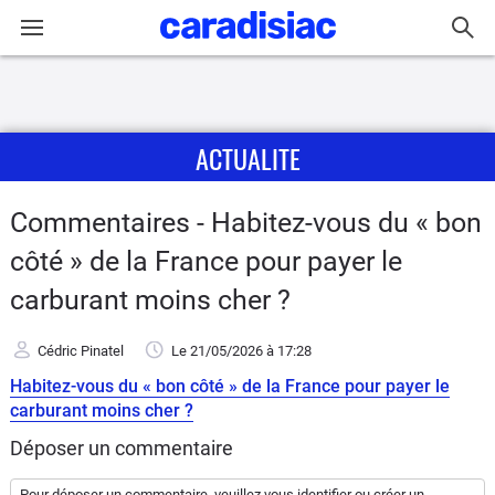
Connexion / Inscription
ACTUALITE
Accueil
Actu
Commentaires - Habitez-vous du « bon
côté » de la France pour payer le
Essais
carburant moins cher ?
Guide
d'achat
Cédric Pinatel
Le 21/05/2026
à 17:28
Habitez-vous du « bon côté » de la France pour payer le
Electriques
carburant moins cher ?
Déposer un commentaire
Utilitaires
Pour déposer un commentaire, veuillez vous
identifier
ou
créer un