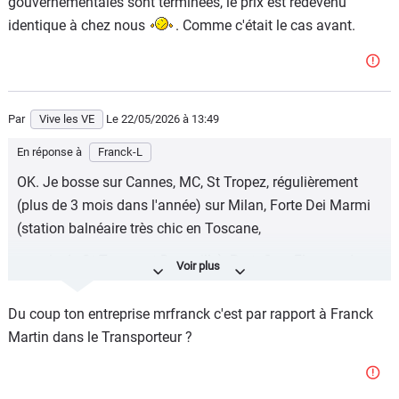
gouvernementales sont terminées, le prix est redevenu
identique à chez nous
. Comme c'était le cas avant.
Par
Vive les VE
Le 22/05/2026
à 13:49
En réponse à
Franck-L
OK. Je bosse sur Cannes, MC, St Tropez, régulièrement
(plus de 3 mois dans l'année) sur Milan, Forte Dei Marmi
(station balnéaire très chic en Toscane,
un mix de St Tropez et Deauville), Portofino, Florence/
Sienne...
Du coup ton entreprise mrfranck c'est par rapport à Franck
En somme que des endroits hyper chers pour à peu près
Martin dans le Transporteur ?
tout. Pourquoi ? Parce que je facture des prestations et à
des tarifs que je ne pourrais pas pratiquer dans l'arrière
pays Nicois, le Haut Piémont et autres endroits que j'adore