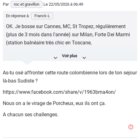
Par
roc et gravillon
Le 22/05/2026
à 06:49
En réponse à
Franck-L
OK. Je bosse sur Cannes, MC, St Tropez, régulièrement
(plus de 3 mois dans l'année) sur Milan, Forte Dei Marmi
(station balnéaire très chic en Toscane,
un mix de St Tropez et Deauville), Portofino, Florence/
Sienne...
As-tu osé affronter cette route colombienne lors de ton sejour
En somme que des endroits hyper chers pour à peu près
là-bas Sudiste ?
tout. Pourquoi ? Parce que je facture des prestations et à
des tarifs que je ne pourrais pas pratiquer dans l'arrière
https://www.facebook.com/share/v/1963bma4on/
pays Nicois, le Haut Piémont et autres endroits que j'adore
Nous on a le virage de Porcheux, eux ils ont ça.
mais ou il n'y a pas du tout le même niveau de vie.
A chacun ses challenges.
Donc je dépense plus mais je gagne aussi beaucoup plus.
Le prix d'un bien ou service n'est qu'un chiffre absolu qui
ne dit rien sur le pouvoir d'achat réel, ou le reste à vivre