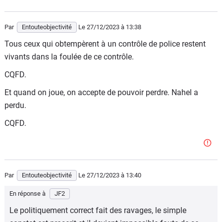
est neutralisé par un policier à Nanterre alors qu'il tentait
de l'écraser contre un mur avec son véhicule après avoir
Par
Entouteobjectivité
Le 27/12/2023
à 13:38
refusé un contrôle, pris la fuite et mis en danger à de
Tous ceux qui obtempèrent à un contrôle de police restent
nombreuses reprises la vie de passants innocents.. Suite
vivants dans la foulée de ce contrôle.
à cette interpellation et neutralisation d'un danger pour la
société, la France s’embrase avec une série d’émeutes qui
CQFD.
durera plusieurs jours."
Et quand on joue, on accepte de pouvoir perdre. Nahel a
Là c'est la vérité.
perdu.
CQFD.
Par
Entouteobjectivité
Le 27/12/2023
à 13:40
En réponse à
JF2
Le politiquement correct fait des ravages, le simple