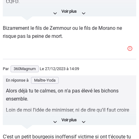
CQFD.
Et quand on joue, on accepte de pouvoir perdre. Nahel a
perdu.
Bizarrement le fils de Zemmour ou le fils de Morano ne
CQFD.
risque pas la peine de mort.
Par
360Magnum
Le 27/12/2023
à 14:09
En réponse à
Maître-Yoda
Alors déjà tu te calmes, on n'a pas élevé les bichons
ensemble.
Loin de moi l'idée de minimiser, ni de dire qu'il faut croire
l'un + que l'autre. Je dis juste qu'il faut lire les derniers
éléments de l'IGPN.
C'est un petit bourgeois inoffensif victime si ont t'écoute tu
À partir de là, tu comprends que :