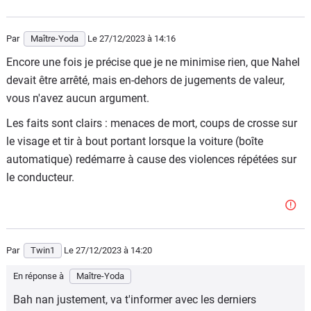
avait été prévenu. il en a pas tenu compte il est mort bon
débarras.
Par
Maître-Yoda
Le 27/12/2023
à 14:16
Encore une fois je précise que je ne minimise rien, que Nahel
devait être arrêté, mais en-dehors de jugements de valeur,
vous n'avez aucun argument.
Les faits sont clairs : menaces de mort, coups de crosse sur
le visage et tir à bout portant lorsque la voiture (boîte
automatique) redémarre à cause des violences répétées sur
le conducteur.
Par
Twin1
Le 27/12/2023
à 14:20
En réponse à
Maître-Yoda
Bah nan justement, va t'informer avec les derniers