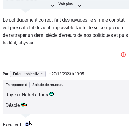
Le texte de gaucho....
Le politiquement correct fait des ravages, le simple constat
Tout commence le 27 juin 2023 lorsque Nahel Merzouk,
est proscrit et il devient impossible faute de se comprendre
une racaille multi récidiviste, trafiquant de drogue reconnu
de rattraper un demi siècle d'erreurs de nos politiques et puis
et condamné pour vols avec violence, de refus
le déni, abyssal.
d'obtempérer, de menace sur agents des forces de l'ordre
est neutralisé par un policier à Nanterre alors qu'il tentait
de l'écraser contre un mur avec son véhicule après avoir
refusé un contrôle, pris la fuite et mis en danger à de
nombreuses reprises la vie de passants innocents.. Suite
Par
Entouteobjectivité
Le 27/12/2023
à 13:35
à cette interpellation et neutralisation d'un danger pour la
En réponse à
Salade.de.museau
société, la France s’embrase avec une série d’émeutes qui
Joyeux Nahel à tous
.
durera plusieurs jours."
Désolé
Là c'est la vérité.
Excellent !