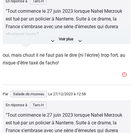
En réponse à
Taro.H
"Tout commence le 27 juin 2023 lorsque Nahel Merzouk
est tué par un policier à Nanterre. Suite à ce drame, la
France s’embrase avec une série d’émeutes qui durera
plusieurs jours."
Le texte de gaucho....
oui, mais chuut il ne faut pas le dire (ni l'écrire) trop fort, au
Tout commence le 27 juin 2023 lorsque Nahel Merzouk,
risque d'être taxé de facho!
une racaille multi récidiviste, trafiquant de drogue reconnu
et condamné pour vols avec violence, de refus
d'obtempérer, de menace sur agents des forces de l'ordre
est neutralisé par un policier à Nanterre alors qu'il tentait
de l'écraser contre un mur avec son véhicule après avoir
Par
Salade.de.museau
Le 27/12/2023
à 12:58
refusé un contrôle, pris la fuite et mis en danger à de
En réponse à
Taro.H
nombreuses reprises la vie de passants innocents.. Suite
"Tout commence le 27 juin 2023 lorsque Nahel Merzouk
à cette interpellation et neutralisation d'un danger pour la
est tué par un policier à Nanterre. Suite à ce drame, la
société, la France s’embrase avec une série d’émeutes qui
France s’embrase avec une série d’émeutes qui durera
durera plusieurs jours."