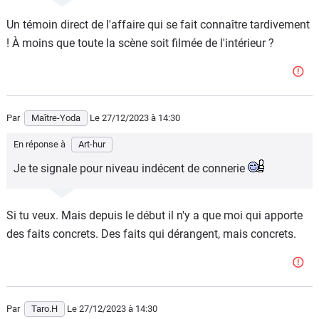
éléments de l'IGPN.
Un témoin direct de l'affaire qui se fait connaître tardivement
À partir de là, tu comprends que :
! À moins que toute la scène soit filmée de l'intérieur ?
1/ le policier n'était en rien menacé.
2/ c'est une A45 AMG S, une boîte automatique. Après
plusieurs coups de crosse sur la tête de Nahel, son pied
n'était plus sur la pédale de frein ce qui a fait redémarrer
Par
Maître-Yoda
Le 27/12/2023
à 14:30
doucement la voiture comme l'attestent les images.
En réponse à
Art-hur
3/ le policier a proféré des menaces de mort durant
Je te signale pour niveau indécent de connerie
l'intervention.
4/ il a donc menti dans son rapport.
Si tu veux. Mais depuis le début il n'y a que moi qui apporte
Il faut être partial et regarder les faits. Vous vous prenez
des faits concrets. Des faits qui dérangent, mais concrets.
parti, moi je suis objectif.
Par
Taro.H
Le 27/12/2023
à 14:30