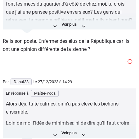
font les mecs du quartier d'à côté de chez moi, tu crois
que j'ai une pensée positive envers eux? Les gens qui
retrouvent la bagnole brûlée au petit matin ils disent quoi?
"Oh les vilains chenapans...". Non! Ils aimeraient bien voir
les coupables derrière les barreaux. Chose humaine et
Relis son poste. Enfermer des élus de la République car ils
normale. Demander la justice, rien de plus.
ont une opinion différente de la sienne ?
Par
Dahut38
Le 27/12/2023
à 14:29
En réponse à
Maître-Yoda
Alors déjà tu te calmes, on n'a pas élevé les bichons
ensemble.
Loin de moi l'idée de minimiser, ni de dire qu'il faut croire
l'un + que l'autre. Je dis juste qu'il faut lire les derniers