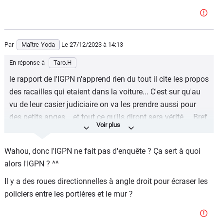
Par
Maître-Yoda
Le 27/12/2023
à 14:13
En réponse à
Taro.H
le rapport de l'IGPN n'apprend rien du tout il cite les propos
des racailles qui etaient dans la voiture... C'est sur qu'au
vu de leur casier judiciaire on va les prendre aussi pour
des petits anges... et tout ce qu'ils diront sera vérité ... Bref
y'a rien de concluant ce qui est concluant. Délinquant bien
connu pour des faits graves, refus d'obtempérer course
Wahou, donc l'IGPN ne fait pas d'enquête ? Ça sert à quoi
poursuite , délits de fuite et une video qui montre très bien
alors l'IGPN ? ^^
les policiers acculés entre la voiture et la parois... Au
moindre mouvement de la voiture a leur place j'aurais pas
Il y a des roues directionnelles à angle droit pour écraser les
hésité a me dire est ce qu'il part vers la route ou est qu'il
policiers entre les portières et le mur ?
essaie de nous écraser j'aurais tiré aussi. Après tout il