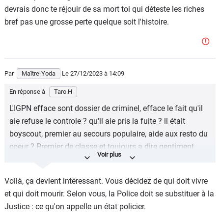
devrais donc te réjouir de sa mort toi qui déteste les riches
1/ le policier n'était en rien menacé.
bref pas une grosse perte quelque soit l'histoire.
2/ c'est une A45 AMG S, une boîte automatique. Après
plusieurs coups de crosse sur la tête de Nahel, son pied
n'était plus sur la pédale de frein ce qui a fait redémarrer
doucement la voiture comme l'attestent les images.
Par
Maître-Yoda
Le 27/12/2023
à 14:09
3/ le policier a proféré des menaces de mort durant
En réponse à
Taro.H
l'intervention.
L'IGPN efface sont dossier de criminel, efface le fait qu'il
4/ il a donc menti dans son rapport.
aie refuse le controle ? qu'il aie pris la fuite ? il était
boyscout, premier au secours populaire, aide aux resto du
Il faut être partial et regarder les faits. Vous vous prenez
coeur ? Premier de classe et toujours a dire gentiment
parti, moi je suis objectif.
bonjour au revoir. Non alors il n'a eu que ce qu'il méritait.
Voilà, ça devient intéressant. Vous décidez de qui doit vivre
et qui doit mourir. Selon vous, la Police doit se substituer à la
Justice : ce qu'on appelle un état policier.