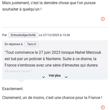
Mais justement, c'est la dernière chose que l'on puisse
souhaiter à quelqu'un !
Par
Entouteobjectivité
Le 27/12/2023
à 13:36
En réponse à
Taro.H
"Tout commence le 27 juin 2023 lorsque Nahel Merzouk
est tué par un policier à Nanterre. Suite à ce drame, la
France s’embrase avec une série d’émeutes qui durera
plusieurs jours."
Le texte de gaucho....
Exactement.
Tout commence le 27 juin 2023 lorsque Nahel Merzouk,
une racaille multi récidiviste, trafiquant de drogue reconnu
Clairement, un de moins, c'est une chance pour la France !
et condamné pour vols avec violence, de refus
d'obtempérer, de menace sur agents des forces de l'ordre