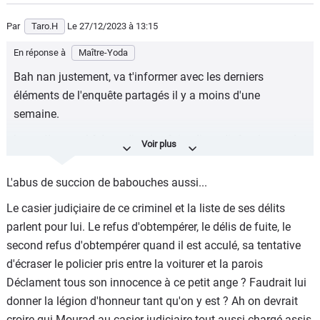
Par
Taro.H
Le 27/12/2023
à 13:15
En réponse à
Maître-Yoda
Bah nan justement, va t'informer avec les derniers
éléments de l'enquête partagés il y a moins d'une
semaine.
https://www.rtl.fr/actu/justice-faits-divers/info-rtl-mort-de-
nahel-ces-nouveaux-elements-qui-remettent-en-cause-la-
version-du-policier-7900333183
L'abus de succion de babouches aussi...
Voilà qui se rapprochent de tous les témoignages.
Le casier judiçiaire de ce criminel et la liste de ses délits
parlent pour lui. Le refus d'obtempérer, le délis de fuite, le
L'abus de CNews est dangeureux pour la santé.
second refus d'obtempérer quand il est acculé, sa tentative
d'écraser le policier pris entre la voiturer et la parois
Déclament tous son innocence à ce petit ange ? Faudrait lui
donner la légion d'honneur tant qu'on y est ? Ah on devrait
croire qui Mourad au casier judiciaire tout aussi chargé assis