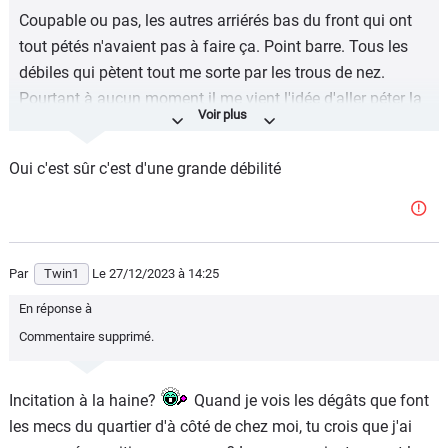
Coupable ou pas, les autres arriérés bas du front qui ont
tout pétés n'avaient pas à faire ça. Point barre. Tous les
débiles qui pètent tout me sorte par les trous de nez.
Pourtant à aucun moment il me vient l'idée d'aller péter la
bagnole de leurs parents où le lieu où de travail de ce
dernier. Ils ont mis des gens dans la merde et encore
Oui c'est sûr c'est d'une grande débilité
aujourd'hui il existe des lieux qui sont encore inutilisables.
Aussi bien pour les employés que pour le public.
Par
Twin1
Le 27/12/2023
à 14:25
En réponse à
Commentaire supprimé.
Incitation à la haine?
Quand je vois les dégâts que font
les mecs du quartier d'à côté de chez moi, tu crois que j'ai