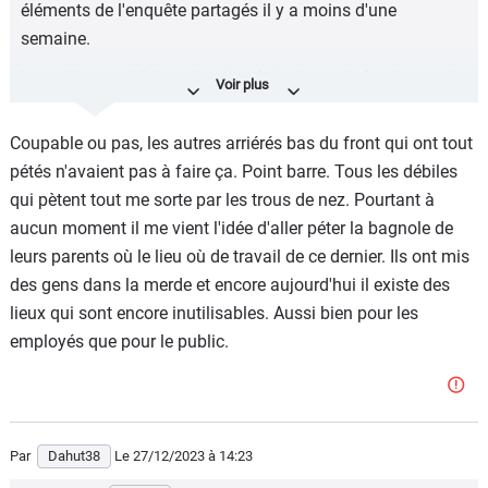
éléments de l'enquête partagés il y a moins d'une
semaine.
https://www.rtl.fr/actu/justice-faits-divers/info-rtl-mort-de-
nahel-ces-nouveaux-elements-qui-remettent-en-cause-la-
version-du-policier-7900333183
Coupable ou pas, les autres arriérés bas du front qui ont tout
pétés n'avaient pas à faire ça. Point barre. Tous les débiles
Voilà qui se rapprochent de tous les témoignages.
qui pètent tout me sorte par les trous de nez. Pourtant à
L'abus de CNews est dangeureux pour la santé.
aucun moment il me vient l'idée d'aller péter la bagnole de
leurs parents où le lieu où de travail de ce dernier. Ils ont mis
des gens dans la merde et encore aujourd'hui il existe des
lieux qui sont encore inutilisables. Aussi bien pour les
employés que pour le public.
Par
Dahut38
Le 27/12/2023
à 14:23