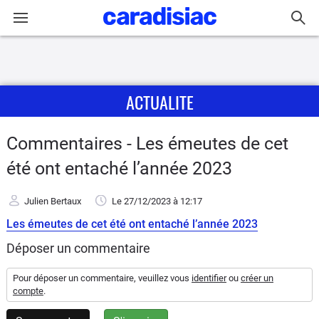
Connexion / Inscription
ACTUALITE
Accueil
Actu
Commentaires - Les émeutes de cet
été ont entaché l’année 2023
Essais
Julien Bertaux
Le 27/12/2023
à 12:17
Guide
Les émeutes de cet été ont entaché l’année 2023
d'achat
Déposer un commentaire
Electriques
Pour déposer un commentaire, veuillez vous
identifier
ou
créer un
compte
.
Utilitaires