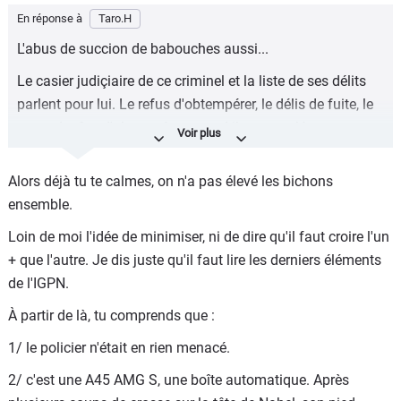
En réponse à
Taro.H
L'abus de succion de babouches aussi...
Le casier judiçiaire de ce criminel et la liste de ses délits
parlent pour lui. Le refus d'obtempérer, le délis de fuite, le
second refus d'obtempérer quand il est acculé, sa
tentative d'écraser le policier pris entre la voiturer et la
parois Déclament tous son innocence à ce petit ange ?
Alors déjà tu te calmes, on n'a pas élevé les bichons
Faudrait lui donner la légion d'honneur tant qu'on y est ?
ensemble.
Ah on devrait croire qui Mourad au casier judiciaire tout
Loin de moi l'idée de minimiser, ni de dire qu'il faut croire l'un
aussi chargé assis derrière lui ? C'est sur le policier a tiré
+ que l'autre. Je dis juste qu'il faut lire les derniers éléments
puis la voiture a démarer toute seule remonté la côte puis
de l'IGPN.
décider de s'emplafonner contre l'ilot central ?
À partir de là, tu comprends que :
Si la raclure n"avait rien à se preprocher elle se serait
arrêtée au premier contrôle dit "bonjour monsieur l'agent"
1/ le policier n'était en rien menacé.
et serait repartie avec un "Au revoir et bonne journée
2/ c'est une A45 AMG S, une boîte automatique. Après
monsieur l'agent." Il a choisi l'option B il a perdu bon