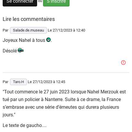
Se connecter
S'inscrire
ou
Flottes
Auto
Lire les commentaires
Services
Par
Salade.de.museau
Le 27/12/2023
à 12:40
Joyeux Nahel à tous
.
Forum
Désolé
Moto
Marques
Par
Taro.H
Le 27/12/2023
à 12:45
"Tout commence le 27 juin 2023 lorsque Nahel Merzouk est
tué par un policier à Nanterre. Suite à ce drame, la France
s’embrase avec une série d’émeutes qui durera plusieurs
jours."
Le texte de gaucho....