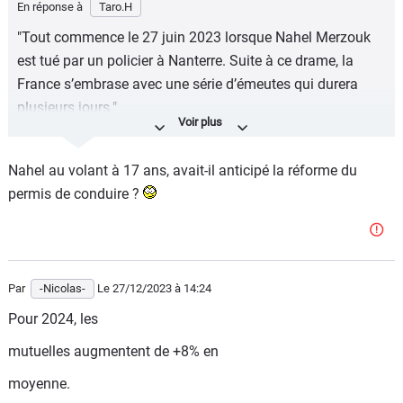
En réponse à
Taro.H
"Tout commence le 27 juin 2023 lorsque Nahel Merzouk
est tué par un policier à Nanterre. Suite à ce drame, la
France s’embrase avec une série d’émeutes qui durera
plusieurs jours."
Le texte de gaucho....
Nahel au volant à 17 ans, avait-il anticipé la réforme du
Tout commence le 27 juin 2023 lorsque Nahel Merzouk,
permis de conduire ?
une racaille multi récidiviste, trafiquant de drogue reconnu
et condamné pour vols avec violence, de refus
d'obtempérer, de menace sur agents des forces de l'ordre
est neutralisé par un policier à Nanterre alors qu'il tentait
de l'écraser contre un mur avec son véhicule après avoir
Par
-Nicolas-
Le 27/12/2023
à 14:24
refusé un contrôle, pris la fuite et mis en danger à de
Pour 2024, les
nombreuses reprises la vie de passants innocents.. Suite
mutuelles augmentent de +8% en
à cette interpellation et neutralisation d'un danger pour la
société, la France s’embrase avec une série d’émeutes qui
moyenne.