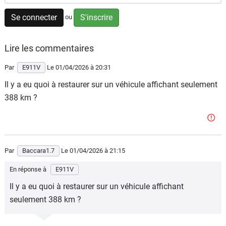
Flottes
Se connecter
S'inscrire
ou
Auto
Lire les commentaires
Services
Par
E911V
Le 01/04/2026
à 20:31
Forum
Il y a eu quoi à restaurer sur un véhicule affichant seulement
388 km ?
Moto
Marques
Par
Baccara1.7
Le 01/04/2026
à 21:15
En réponse à
E911V
Il y a eu quoi à restaurer sur un véhicule affichant
seulement 388 km ?