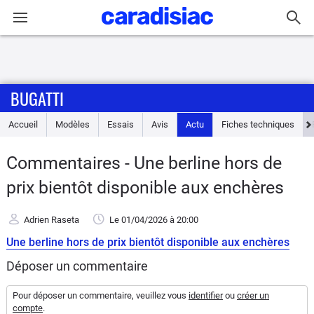
Connexion / Inscription
BUGATTI
Accueil
Accueil
Modèles
Essais
Avis
Actu
Fiches techniques
Actu
Commentaires - Une berline hors de
Essais
prix bientôt disponible aux enchères
Guide
Adrien Raseta
Le 01/04/2026
à 20:00
d'achat
Une berline hors de prix bientôt disponible aux enchères
Electriques
Déposer un commentaire
Utilitaires
Pour déposer un commentaire, veuillez vous
identifier
ou
créer un
compte
.