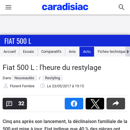
Connexion / Inscription
FIAT 500 L
Accueil
Accueil
Essais
Comparatifs
Avis
Actu
Fiches techniques
Actu
Fiat 500 L : l'heure du restylage
Essais
Dans
Nouveautés
/
Restyling
Guide
Florent Ferrière
Le 23/05/2017
à 19:15
d'achat
32
Electriques
Cinq ans après son lancement, la déclinaison familiale de la
Utilitaires
500 est mise à jour. Fiat indique que 40 % des pièces ont