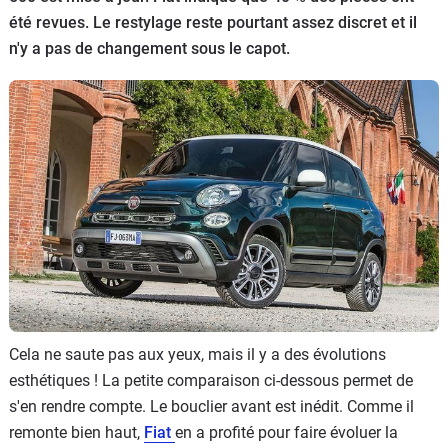
été revues. Le restylage reste pourtant assez discret et il
Flottes
Auto
n'y a pas de changement sous le capot.
Services
Forum
Moto
Marques
Cela ne saute pas aux yeux, mais il y a des évolutions
esthétiques ! La petite comparaison ci-dessous permet de
s'en rendre compte. Le bouclier avant est inédit. Comme il
remonte bien haut,
Fiat
en a profité pour faire évoluer la