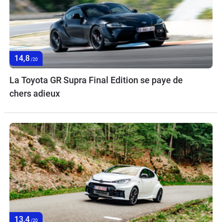
14,8
/20
La Toyota GR Supra Final Edition se paye de
chers adieux
13,4
/20