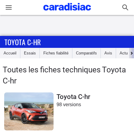
Connexion / Inscription
TOYOTA C-HR
Accueil
Accueil
Essais
Fiches fiabilité
Comparatifs
Avis
Actu
Actu
Toutes les fiches techniques Toyota
Essais
C-hr
Guide
d'achat
Toyota C-hr
98 versions
Electriques
Utilitaires