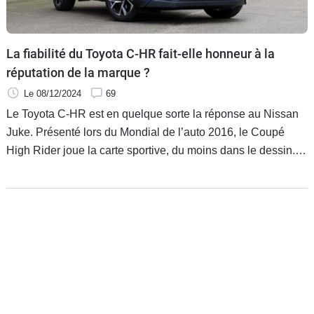
Flottes
Auto
La fiabilité du Toyota C-HR fait-elle honneur à la
Services
réputation de la marque ?
Le 08/12/2024
69
Forum
Le Toyota C-HR est en quelque sorte la réponse au Nissan
Juke. Présenté lors du Mondial de l’auto 2016, le Coupé
Moto
High Rider joue la carte sportive, du moins dans le dessin.
Son but était de se faire remarquer, et cela a fonctionné. Son
Marques
design fort est certainement clivant, mais il plaît.