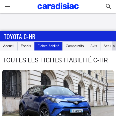
Connexion / Inscription
TOYOTA C-HR
Accueil
Accueil
Essais
Fiches fiabilité
Comparatifs
Avis
Actu
Actu
TOUTES LES FICHES FIABILITÉ C-HR
Essais
Guide
d'achat
Electriques
Utilitaires