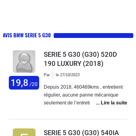
AVIS BMW SERIE 5 G30
SERIE 5 G30 (G30) 520D
190 LUXURY
(2018)
Par
le 27/10/2023
19,8
/20
Depuis 2018, 460469kms , entretient
régulier, aucune panne mécanique
seulement de l’entretien, une batterie.
Véhicule très fiable. Consomme peu,
très content.
SERIE 5 G30 (G30) 540IA