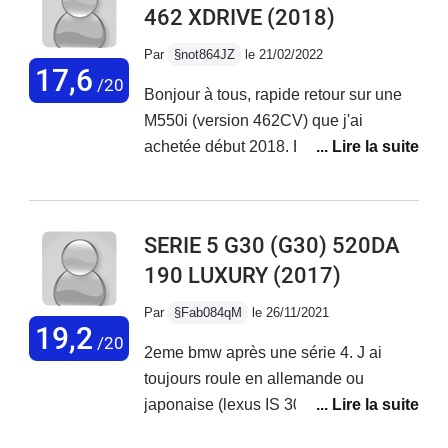
462 XDRIVE
(2018)
Par
§not864JZ
le 21/02/2022
17,6
/20
Bonjour à tous, rapide retour sur une
M550i (version 462CV) que j'ai
achetée début 2018. Elle a maintenant
82'000km. Elle a très
avantageusement remplacée une M3
F80 que je trouvais violente et peu
SERIE 5 G30 (G30) 520DA
agréable au quotidien.La M550i est
190 LUXURY
(2017)
l'opposé complet de la M3. Le plaisir
commence par le démarrage du V8 à
Par
§Fab084qM
le 26/11/2021
la sonorité veloutée. Ensuite wow,
19,2
/20
2eme bmw après une série 4. J ai
quelle motricité (x-drive) et quel
toujours roule en allemande ou
moteur! Toujours présent avec un
japonaise (lexus IS 300h.Fsport,
couple présent très bas. Il est bien
Honda Accor 2.4, Audi,
aidé par une boîte auto 8 rapports