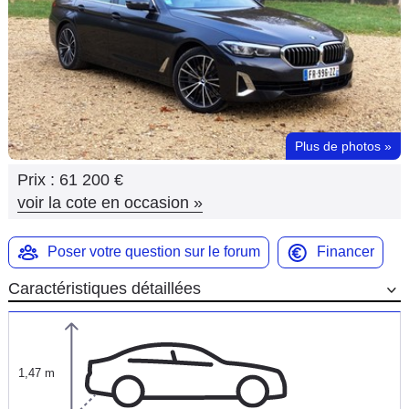
Flottes
Auto
Services
Forum
Plus de photos
»
Prix :
61 200 €
Moto
voir la cote en occasion
»
Marques
Poser votre question sur le forum
Financer
Caractéristiques détaillées
1,47 m