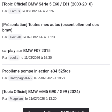
recommande fortement cette superbe
arrière directeur. Les équipements de
[Topic Officiel] BMW Série 5 E60 / E61 (2003-2010)
voiture. L affichage tête haute est de
série ou en option sont nombreux,
Par
Camus
le 08/08/2026 à 20:26
belle qualité, l aide au stationnement
mais il en est un qui fait une grosse
avec les caméras très utile.
différence, c'est le train arrière
[Présentation] Toutes mes autos (essentiellement des
directeur. Non seulement il réduit le
bmw)
rayon de braquage pour des
Par
alex670
le 07/08/2026 à 06:23
manœuvres facilités, mais en plus il
donne une agilité incroyable sur
carplay sur BMW F07 2015
petites routes à cette lourde voiture.
Par
boella
le 11/03/2026 à 16:30
Autre exemple sur autoroute, elle
change de voie de travers, comme un
Problème pompe injection e34 525tds
crabe (léger braquage des roues
Par
Daftgnagna666
le 25/02/2026 à 19:27
arrières dans le même sens que les
avants), c'est plus stable. L'aspect
[Topic Officiel] BMW ///M5 G90 / G99 (2024)
sécuritaire qu'apporte ce train arrière
directeur n'est pas à négliger nos plus,
Par
Magellan
le 21/02/2026 à 13:20
notamment pour les manœuvres
d'évitements.Côté confort, c'est