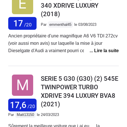
340 XDRIVE LUXURY
(2018)
17
/20
Par
emmenthal45
le 03/08/2023
Ancien propriétaire d'une magnifique A6 V6 TDI 272cv
(voir aussi mon avis) sur laquelle la mise à jour
Dieselgate d'Audi a vraiment pourri ce magnifique
moteur (devenu horrible avec la boite non
reparamétrée), je l'ai donc vendu pour rechercher un
bon moteur essence (vive les ZFE) chez la
SERIE 5 G30 (G30) (2) 545E
concurrence. Là, rapidement, je me suis retrouvé chez
TWINPOWER TURBO
BMW Vélizy a essayer une des rares 540I en occasion
XDRIVE 394 LUXURY BVA8
(merci au malus français). Celle-ci est également
truffée d'options. Après avoir remplacer les Runflat (qui
17,6
(2021)
/20
tapent quand même beaucoup, même en monte de 19
Par
Matt13150
le 24/03/2023
asymétrique), je me suis retrouvé avec une auto
fabuleuse : confort totale, en mode confort (malgré
Sûrement la meilleure voiture que j ai eu … la