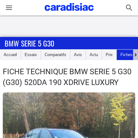
Connexion / Inscription
BMW SERIE 5 G30
Accueil
Accueil
Essais
Comparatifs
Avis
Actu
Prix
Fiches te
Actu
FICHE TECHNIQUE BMW SERIE 5 G30
Essais
(G30) 520DA 190 XDRIVE LUXURY
Guide
d'achat
Electriques
Utilitaires