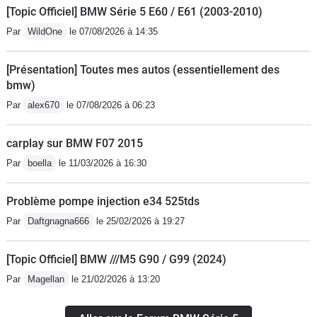
recommande fortement cette superbe
arrière directeur. Les équipements de
[Topic Officiel] BMW Série 5 E60 / E61 (2003-2010)
voiture. L affichage tête haute est de
série ou en option sont nombreux,
Par
WildOne
le 07/08/2026 à 14:35
belle qualité, l aide au stationnement
mais il en est un qui fait une grosse
avec les caméras très utile.
différence, c'est le train arrière
[Présentation] Toutes mes autos (essentiellement des
directeur. Non seulement il réduit le
bmw)
rayon de braquage pour des
Par
alex670
le 07/08/2026 à 06:23
manœuvres facilités, mais en plus il
donne une agilité incroyable sur
carplay sur BMW F07 2015
petites routes à cette lourde voiture.
Par
boella
le 11/03/2026 à 16:30
Autre exemple sur autoroute, elle
change de voie de travers, comme un
Problème pompe injection e34 525tds
crabe (léger braquage des roues
Par
Daftgnagna666
le 25/02/2026 à 19:27
arrières dans le même sens que les
avants), c'est plus stable. L'aspect
[Topic Officiel] BMW ///M5 G90 / G99 (2024)
sécuritaire qu'apporte ce train arrière
directeur n'est pas à négliger nos plus,
Par
Magellan
le 21/02/2026 à 13:20
notamment pour les manœuvres
d'évitements.Côté confort, c'est