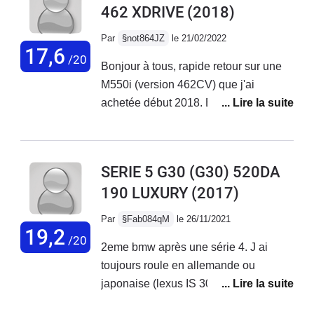
462 XDRIVE
(2018)
Par
§not864JZ
le 21/02/2022
17,6
/20
Bonjour à tous, rapide retour sur une
M550i (version 462CV) que j'ai
achetée début 2018. Elle a maintenant
82'000km. Elle a très
avantageusement remplacée une M3
F80 que je trouvais violente et peu
SERIE 5 G30 (G30) 520DA
agréable au quotidien.La M550i est
190 LUXURY
(2017)
l'opposé complet de la M3. Le plaisir
commence par le démarrage du V8 à
Par
§Fab084qM
le 26/11/2021
la sonorité veloutée. Ensuite wow,
19,2
/20
2eme bmw après une série 4. J ai
quelle motricité (x-drive) et quel
toujours roule en allemande ou
moteur! Toujours présent avec un
japonaise (lexus IS 300h.Fsport,
couple présent très bas. Il est bien
Honda Accor 2.4, Audi,
aidé par une boîte auto 8 rapports