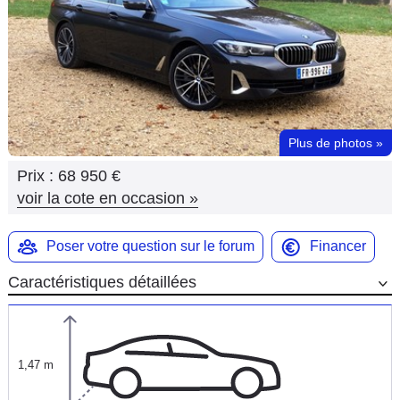
Flottes
Auto
Services
Forum
Plus de photos
»
Prix :
68 950 €
Moto
voir la cote en occasion
»
Marques
Poser votre question sur le forum
Financer
Caractéristiques détaillées
1,47 m