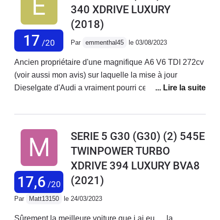
340 XDRIVE LUXURY
(2018)
17
/20
Par
emmenthal45
le 03/08/2023
Ancien propriétaire d'une magnifique A6 V6 TDI 272cv
(voir aussi mon avis) sur laquelle la mise à jour
Dieselgate d'Audi a vraiment pourri ce magnifique
moteur (devenu horrible avec la boite non
reparamétrée), je l'ai donc vendu pour rechercher un
bon moteur essence (vive les ZFE) chez la
SERIE 5 G30 (G30) (2) 545E
concurrence. Là, rapidement, je me suis retrouvé chez
TWINPOWER TURBO
BMW Vélizy a essayer une des rares 540I en occasion
XDRIVE 394 LUXURY BVA8
(merci au malus français). Celle-ci est également
truffée d'options. Après avoir remplacer les Runflat (qui
17,6
(2021)
/20
tapent quand même beaucoup, même en monte de 19
Par
Matt13150
le 24/03/2023
asymétrique), je me suis retrouvé avec une auto
fabuleuse : confort totale, en mode confort (malgré
Sûrement la meilleure voiture que j ai eu … la