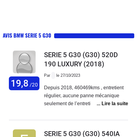
AVIS BMW SERIE 5 G30
SERIE 5 G30 (G30) 520D
190 LUXURY
(2018)
Par
le 27/10/2023
19,8
/20
Depuis 2018, 460469kms , entretient
régulier, aucune panne mécanique
seulement de l’entretien, une batterie.
Véhicule très fiable. Consomme peu,
très content.
SERIE 5 G30 (G30) 540IA