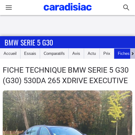
Connexion / Inscription
BMW SERIE 5 G30
Accueil
Accueil
Essais
Comparatifs
Avis
Actu
Prix
Fiches te
Actu
FICHE TECHNIQUE BMW SERIE 5 G30
Essais
(G30) 530DA 265 XDRIVE EXECUTIVE
Guide
d'achat
Electriques
Utilitaires