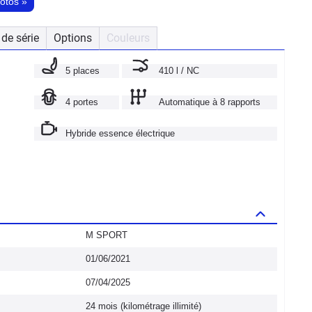
hotos
»
de série
Options
Couleurs
5 places
410 l / NC
4 portes
Automatique à 8 rapports
Hybride essence électrique
M SPORT
01/06/2021
07/04/2025
24 mois (kilométrage illimité)