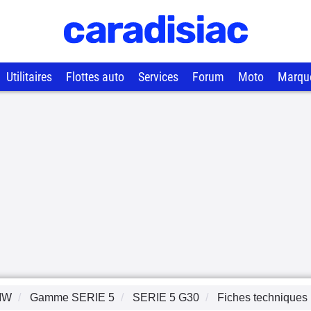
Utilitaires
Flottes auto
Services
Forum
Moto
Marqu
MW
Gamme
SERIE 5
SERIE 5 G30
Fiches techniques