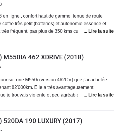
 souterrains.Frais d'entretien, RAS pour une voiture
3
 concession par contre, car toutes ne se valent pas
tte 540IA xdrive 340cv est super. Faites vous plaisir !
u 6 en ligne , confort haut de gamme, tenue de route
 coffre très petit (batteries) et autonomie essence et
nt très fréquent. pas plus de 350 kms cumulés . cette
 , puissante et confortable avec des sensations ,
quotidien et rageuse quand on le veut.
0) M550IA 462 XDRIVE
(2018)
2
etour sur une M550i (version 462CV) que j'ai achetée
tenant 82'000km. Elle a très avantageusement
 je trouvais violente et peu agréable au quotidien.La
let de la M3. Le plaisir commence par le démarrage du
. Ensuite wow, quelle motricité (x-drive) et quel moteur!
couple présent très bas. Il est bien aidé par une boîte
0) 520DA 190 LUXURY
(2017)
et hyper réactive (en mode manuel).Cette BMW