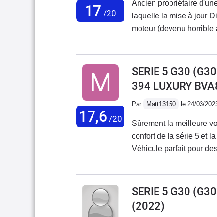
Ancien propriétaire d'un
17
/20
laquelle la mise à jour D
moteur (devenu horrible 
pour rechercher un bon m
rapidement, je me suis 
en occasion (merci au mal
SERIE 5 G30 (G3
Après avoir remplacer l
394 LUXURY BVA
monte de 19 asymétrique)
totale, en mode confort 
Par
Matt13150
le 24/03/202
17,6
confort) et sportivité fa
/20
Sûrement la meilleure voi
extraordinaire qui aime à
confort de la série 5 et 
silencieux de 1200t à 300
Véhicule parfait pour des
doivent bien aider....Ma 
arrières est un must ell
autour des 8L/100 calé à
réel plaisir de conduite 
tranquille on reste sous 
SERIE 5 G30 (G3
plutôt autour des 18L/100
(2022)
capteurs de collision qui