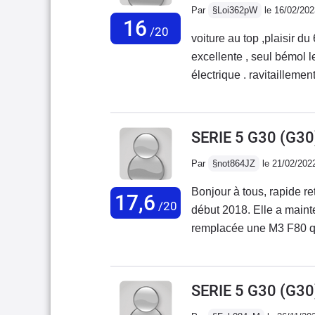
dommage dans les parking
Par
§Loi362pW
le 16/02/202
premium (bien choisir sa
16
/20
!).Voilà, pour résumer, ce
voiture au top ,plaisir d
excellente , seul bémol le
électrique . ravitailleme
voiture est une vrai BMW
capable d'être douce au 
SERIE 5 G30 (G3
Par
§not864JZ
le 21/02/202
Bonjour à tous, rapide r
17,6
/20
début 2018. Elle a main
remplacée une M3 F80 que
M550i est l'opposé comp
V8 à la sonorité veloutée
Toujours présent avec un 
SERIE 5 G30 (G3
auto 8 rapports rapide 