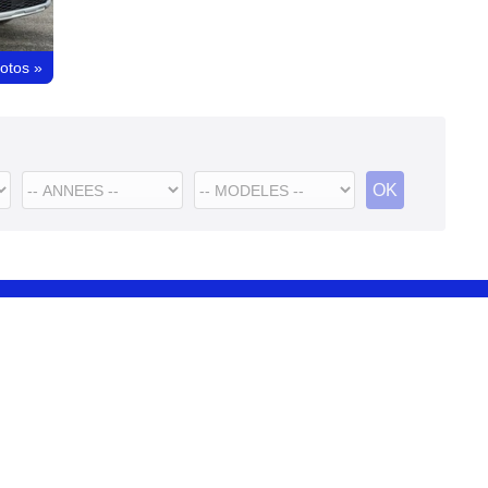
hotos
»