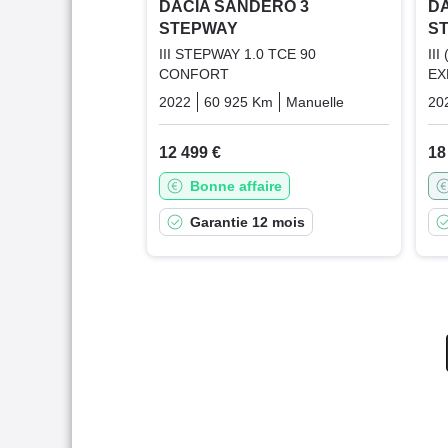
DACIA SANDERO 3
DA
STEPWAY
S
III STEPWAY 1.0 TCE 90
II
CONFORT
EX
2022
60 925 Km
Manuelle
Essence
20
12 499 €
18
Bonne affaire
Garantie 12 mois