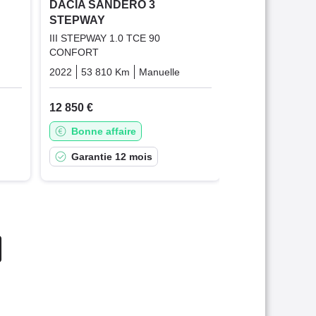
DACIA SANDERO 3
STEPWAY
Garantie 6
III STEPWAY 1.0 TCE 90
CONFORT
Essence
2022
53 810 Km
Manuelle
Essence
12 850 €
Bonne affaire
Garantie 12 mois