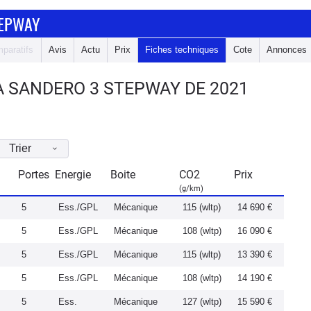
TEPWAY
paratifs
Avis
Actu
Prix
Fiches techniques
Cote
Annonces
A SANDERO 3 STEPWAY DE 2021
Trier
Portes
Energie
Boite
CO2
Prix
(g/km)
5
Ess./GPL
Mécanique
115 (wltp)
14 690 €
5
Ess./GPL
Mécanique
108 (wltp)
16 090 €
5
Ess./GPL
Mécanique
115 (wltp)
13 390 €
5
Ess./GPL
Mécanique
108 (wltp)
14 190 €
5
Ess.
Mécanique
127 (wltp)
15 590 €