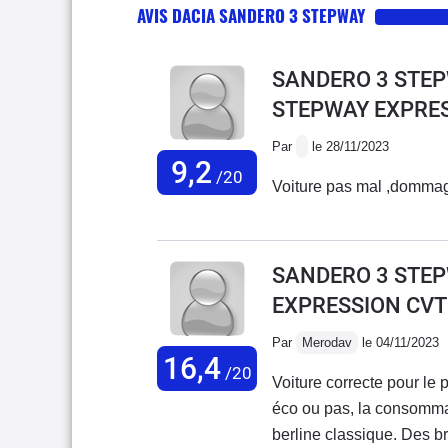
AVIS DACIA SANDERO 3 STEPWAY
SANDERO 3 STEPW
STEPWAY EXPRE
Par
le 28/11/2023
9,2
/20
Voiture pas mal ,dommage
SANDERO 3 STEPW
EXPRESSION CVT
Par
Merodav
le 04/11/2023
16,4
/20
Voiture correcte pour le 
éco ou pas, la consomma
berline classique. Des b