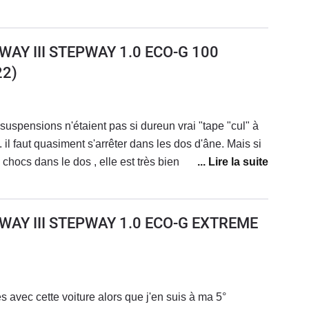
se opter pour autre chose l'an prochain. Je regrette cet
AY III STEPWAY 1.0 ECO-G 100
22)
es suspensions n'étaient pas si dureun vrai "tape "cul" à
 il faut quasiment s'arrêter dans les dos d'âne. Mais si
 chocs dans le dos , elle est très bien
AY III STEPWAY 1.0 ECO-G EXTREME
 avec cette voiture alors que j'en suis à ma 5°