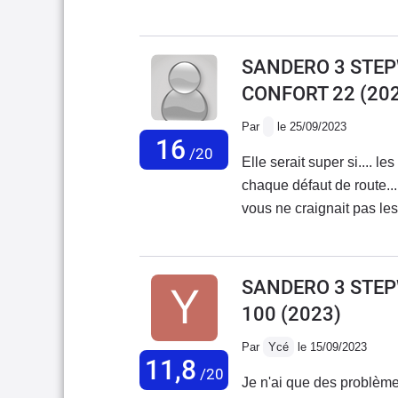
kms en 4 mois 1/2, je pen
achat.
SANDERO 3 STEPW
CONFORT 22
(20
Par
le 25/09/2023
16
/20
Elle serait super si.... l
chaque défaut de route....
vous ne craignait pas les
SANDERO 3 STEPW
100
(2023)
Par
Ycé
le 15/09/2023
11,8
/20
Je n'ai que des problèmes