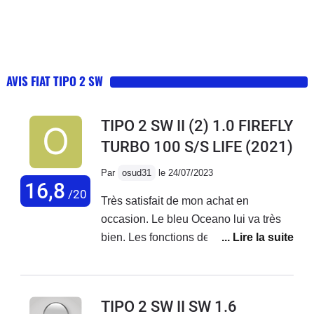
AVIS FIAT TIPO 2 SW
TIPO 2 SW II (2) 1.0 FIREFLY
TURBO 100 S/S LIFE
(2021)
Par
osud31
le 24/07/2023
16,8
/20
Très satisfait de mon achat en
occasion. Le bleu Oceano lui va très
bien. Les fonctions de l'écran sont très
intuitives, l'essentiel y est présent
Tomtom, bluetooth, maintien de
trajectoire, reconnaissance des
TIPO 2 SW II SW 1.6
panneaux etc... et surtout pas de sous-