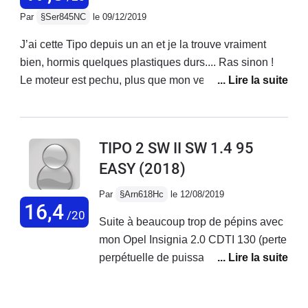
de prendre la voiture car son employé
beaucoup plus que de belles auto
Par
§Ser845NC
le 09/12/2019
était en vacances
colorées pour les faire revenir.
J’ai cette Tipo depuis un an et je la trouve vraiment
bien, hormis quelques plastiques durs.... Ras sinon !
Le moteur est pechu, plus que mon verso 126 D4D qui
est certes plus lourd. Véhicule bien équipé , le rapport
qualité - prix est imbattable, et je sais de quoi je parle
je change de voiture, et souvent de constructeur, tous
TIPO 2 SW II SW 1.4 95
les deux ans environ! Bravo Fiat, sortez la en hybride.
EASY
(2018)
Par
§Arn618Hc
le 12/08/2019
16,4
/20
Suite à beaucoup trop de pépins avec
mon Opel Insignia 2.0 CDTI 130 (perte
perpétuelle de puissance, soucis
électroniques au niveau tableau de
bord, système info-divertissement