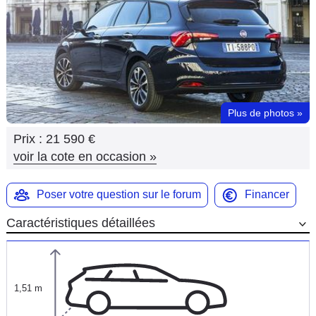
Flottes
Auto
Services
Forum
Plus de photos
»
Prix :
21 590 €
Moto
voir la cote en occasion
»
Marques
Poser votre question sur le forum
Financer
Caractéristiques détaillées
1,51 m