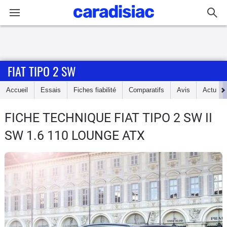
Connexion / Inscription
FIAT TIPO 2 SW
Accueil
Accueil
Essais
Fiches fiabilité
Comparatifs
Avis
Actu
Actu
FICHE TECHNIQUE FIAT TIPO 2 SW
II
Essais
SW 1.6 110 LOUNGE ATX
Guide
d'achat
Electriques
Utilitaires