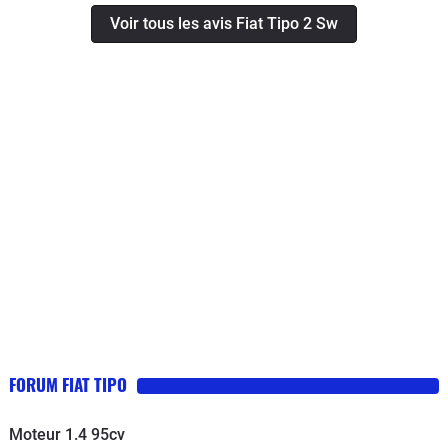
etc..), je me suis résolu à la vendre
Voir tous les avis Fiat Tipo 2 Sw
pour l’exportation. N’ayant pas un
budget à rallonge, il fallait que je me
dirige vers un modèle spacieux, tout
en profitant d’un design assez
moderne, sans trop d’electronique a
bord... C’est leur garantie portée sur 7
ans qui m’a fait pousser la porte d’une
concession Fiat. J’ai jeté mon dévolu
sur un modèle break et un 1.4 essence
niveau motorisation. Je l’ai depuis le
mois d’avril et 8.800 kilomètres à mon
actif. J’en suis très très content.
Confortable, vaste habitacle,
relativement économe ( quoique en
FORUM FIAT TIPO
ville, il faut tabler sur un bon 9.5-10
litres), bien équipée ( GPS...vieillot,
Moteur 1.4 95cv
airco automatique, radio Bluetooth