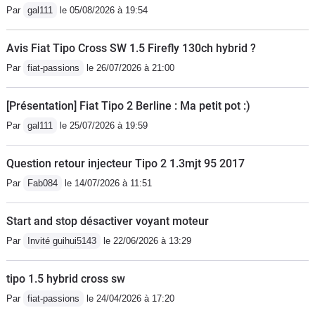
Par
gal111
le 05/08/2026 à 19:54
USB, jantes alu 16 pouces). Je reste
conscient que ce n’est certainement
Avis Fiat Tipo Cross SW 1.5 Firefly 130ch hybrid ?
pas le summum de l’automobile, ni le
Par
fiat-passions
le 26/07/2026 à 21:00
top niveau mode mais pour le budget
(18.900 euros moins remise de 4.000
[Présentation] Fiat Tipo 2 Berline : Ma petit pot :)
euros, soit 14.900 euros), je me doute
Par
gal111
le 25/07/2026 à 19:59
qu’il ne faut pas se montrer exigeant.
Défauts: moteur poussif ( il existe un
Question retour injecteur Tipo 2 1.3mjt 95 2017
1.4 turbo 120), finition intérieure
moyenne et suspensions
Par
Fab084
le 14/07/2026 à 11:51
dures.Qualités: ligne, intérieur
spacieux, fiabilité, prix/
Start and stop désactiver voyant moteur
équipement/garantie.Je viens de
Par
Invité guihui5143
le 22/06/2026 à 13:29
parcourir 2.100 kilomètres (Sud de la
France plus retour Belgique), vraiment
tipo 1.5 hybrid cross sw
rien a dire...Je recommande
Par
fiat-passions
le 24/04/2026 à 17:20
fortement....