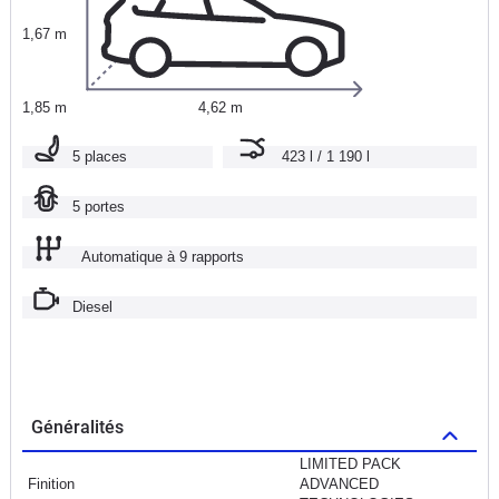
1,67 m
1,85 m
4,62 m
5 places
423 l / 1 190 l
5 portes
Automatique à 9 rapports
Diesel
Généralités
LIMITED PACK
Finition
ADVANCED