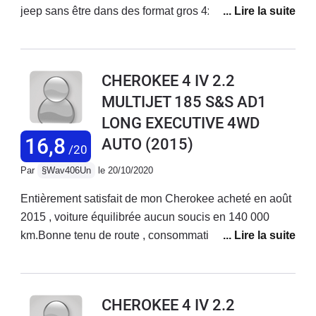
jeep sans être dans des format gros 4x4.La version
overland est très bien équipée avec des petits plus
auquel il est facile de prendre gout ( sièges avt et
volant chauffant, clim des sieges avt, coffre elec,
CHEROKEE 4 IV 2.2
enregistrement position de conduite...)Coté conduite ça
MULTIJET 185 S&S AD1
reste du diesel mais les 200 cv sont pratique pour
LONG EXECUTIVE 4WD
emmener le poids du bison des Appalaches.
16,8
AUTO
(2015)
/20
Par
§Wav406Un
le 20/10/2020
Entièrement satisfait de mon Cherokee acheté en août
2015 , voiture équilibrée aucun soucis en 140 000
km.Bonne tenu de route , consommation maîtrisée 7
litres 7,5 litres selon type de route , véhicule spacieux
,Un bon compromis gabarit entre les très gros et les
suv compact. Gros succès au USA , peu diffusé en
CHEROKEE 4 IV 2.2
Europe cela une voiture originale , agréable et