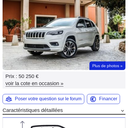
Flottes
Auto
Services
Forum
Moto
Plus de photos
»
Marques
Prix :
50 250 €
voir la cote en occasion
»
Poser votre question sur le forum
Financer
Caractéristiques détaillées