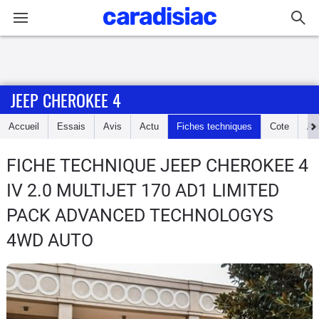
Connexion / Inscription
JEEP CHEROKEE 4
Accueil
Accueil
Essais
Avis
Actu
Fiches techniques
Cote
An
Actu
FICHE TECHNIQUE JEEP CHEROKEE 4
Essais
IV 2.0 MULTIJET 170 AD1 LIMITED
Guide
PACK ADVANCED TECHNOLOGYS
d'achat
4WD AUTO
Electriques
Utilitaires