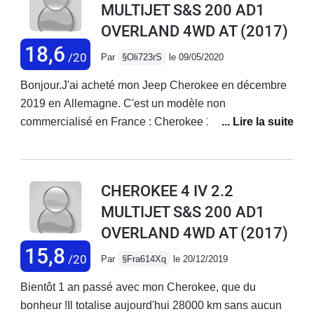
MULTIJET S&S 200 AD1
raisonnable.
OVERLAND 4WD AT
(2017)
18,6
/20
Par
§Oli723rS
le 09/05/2020
Bonjour.J'ai acheté mon Jeep Cherokee en décembre
2019 en Allemagne. C'est un modèle non
commercialisé en France : Cherokee 2.2 Overland
Active Drive 2 (!!) de juillet 2017 avec 49 000 km.Il est
de couleur "Light Brownstone" (beige/doré métallisé)
avec l'intérieur en cuir blanc : une merveille !!Les
CHEROKEE 4 IV 2.2
équipements sont pléthoriques, le confort et la tenue
MULTIJET S&S 200 AD1
de route au top !!Une sono d'excellente qualité.Le
OVERLAND 4WD AT
(2017)
confort est royal, la qualité de conduite est
exceptionnelle avec un bon amortissement, une bonne
15,8
/20
Par
§Fra614Xq
le 20/12/2019
insonorisation, une boîte auto allemande ZF
Friedrichshafen 9 rapports (idem Range Rover
Bientôt 1 an passé avec mon Cherokee, que du
Evoque) au top et un moteur italien Fiat MultiJet 2.2 de
bonheur !Il totalise aujourd'hui 28000 km sans aucun