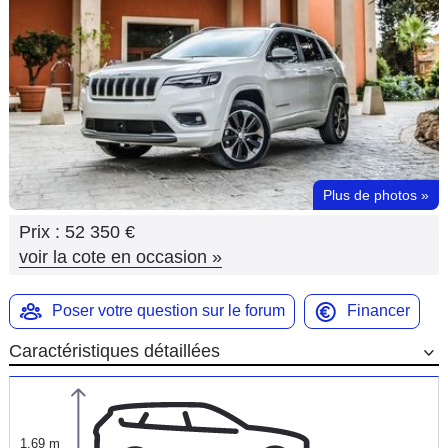
Flottes
Auto
Services
Forum
Plus de photos
»
Moto
Prix :
52 350 €
Marques
voir la cote en occasion
»
Poser votre question sur le forum
Financer
Caractéristiques détaillées
1,69 m