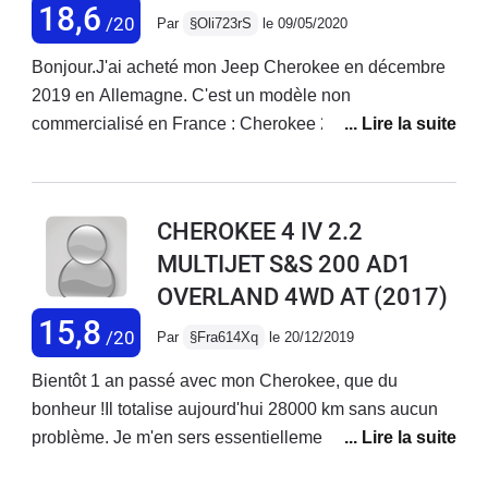
18,6
/20
Par
§Oli723rS
le 09/05/2020
Bonjour.J'ai acheté mon Jeep Cherokee en décembre
2019 en Allemagne. C'est un modèle non
commercialisé en France : Cherokee 2.2 Overland
Active Drive 2 (!!) de juillet 2017 avec 49 000 km.Il est
de couleur "Light Brownstone" (beige/doré métallisé)
avec l'intérieur en cuir blanc : une merveille !!Les
CHEROKEE 4 IV 2.2
équipements sont pléthoriques, le confort et la tenue
MULTIJET S&S 200 AD1
de route au top !!Une sono d'excellente qualité.Le
OVERLAND 4WD AT
(2017)
confort est royal, la qualité de conduite est
exceptionnelle avec un bon amortissement, une bonne
15,8
/20
Par
§Fra614Xq
le 20/12/2019
insonorisation, une boîte auto allemande ZF
Friedrichshafen 9 rapports (idem Range Rover
Bientôt 1 an passé avec mon Cherokee, que du
Evoque) au top et un moteur italien Fiat MultiJet 2.2 de
bonheur !Il totalise aujourd'hui 28000 km sans aucun
200 chevaux très puissant et coupleux qui permet
problème. Je m'en sers essentiellement pour tracter un
d'excellentes reprises. Le châssis italien est très sain :
van à 2 chevaux ou un bateau vers l'Espagne.Avec le