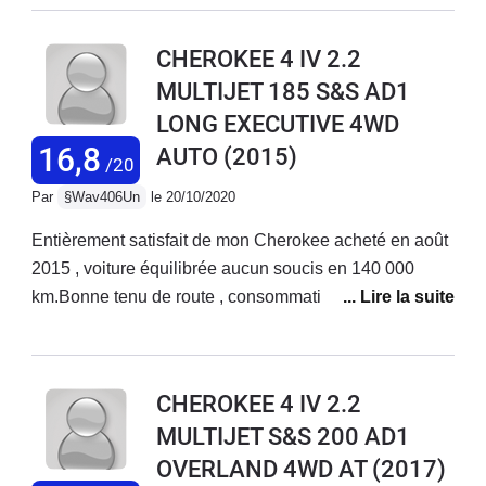
auquel il est facile de prendre gout ( sièges avt et
volant chauffant, clim des sieges avt, coffre elec,
CHEROKEE 4 IV 2.2
enregistrement position de conduite...)Coté conduite ça
MULTIJET 185 S&S AD1
reste du diesel mais les 200 cv sont pratique pour
LONG EXECUTIVE 4WD
emmener le poids du bison des Appalaches.
16,8
AUTO
(2015)
/20
Par
§Wav406Un
le 20/10/2020
Entièrement satisfait de mon Cherokee acheté en août
2015 , voiture équilibrée aucun soucis en 140 000
km.Bonne tenu de route , consommation maîtrisée 7
litres 7,5 litres selon type de route , véhicule spacieux
,Un bon compromis gabarit entre les très gros et les
suv compact. Gros succès au USA , peu diffusé en
CHEROKEE 4 IV 2.2
Europe cela une voiture originale , agréable et
MULTIJET S&S 200 AD1
raisonnable.
OVERLAND 4WD AT
(2017)