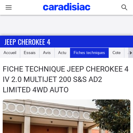
Connexion / Inscription
JEEP CHEROKEE 4
Accueil
Accueil
Essais
Avis
Actu
Fiches techniques
Cote
An
Actu
FICHE TECHNIQUE JEEP CHEROKEE 4
Essais
IV 2.0 MULTIJET 200 S&S AD2
Guide
LIMITED 4WD AUTO
d'achat
Electriques
Utilitaires