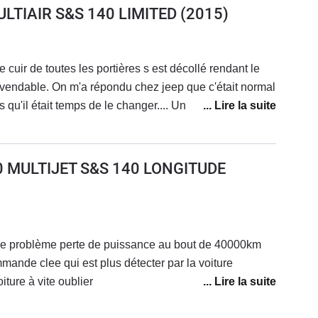
LTIAIR S&S 140 LIMITED
(2015)
 cuir de toutes les portières s est décollé rendant le
 invendable. On m'a répondu chez jeep que c'était normal
 qu'il était temps de le changer.... Un véhicule à 35000
ble au bout de 8 ans? C'est une aberration.
0 MULTIJET S&S 140 LONGITUDE
de problème perte de puissance au bout de 40000km
ande clee qui est plus détecter par la voiture
ture à vite oublier