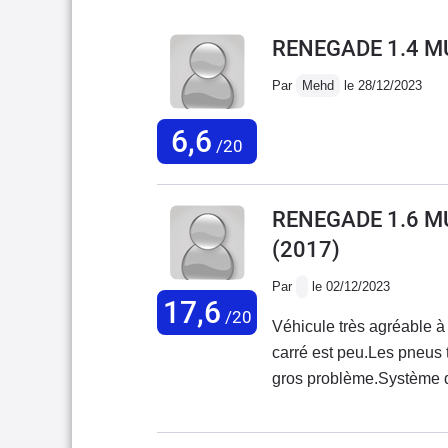
RENEGADE 1.4 MU
Par
Mehd
le 28/12/2023
6,6
/20
RENEGADE 1.6 MU
(2017)
Par
le 02/12/2023
17,6
/20
Véhicule très agréable à
carré est peu.Les pneus
gros problème.Système d