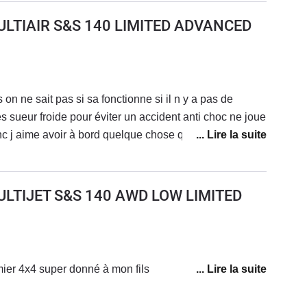
ULTIAIR S&S 140 LIMITED ADVANCED
 on ne sait pas si sa fonctionne si il n y a pas de
es sueur froide pour éviter un accident anti choc ne joue
c j aime avoir à bord quelque chose qui a du réel et
ce du véhicule en dépassement de ligne droite ou
en belle technologie si on lâché le volant très peu de
ppel de mettre les mains sur le volant .Sinon en gros
ULTIJET S&S 140 AWD LOW LIMITED
turbo sous le capot c est largement suffisant je n ai
c est plutôt une voiture urbaine et petite campagne hors
empêche pas de prendre des sentiers forestiers autorisé
 sur pâte de l intérieur on entent presque pas le
ier 4x4 super donné à mon fils
 et même à une vitesse de 110km elle n est pas
u milieu dur et pour le dos .En gros c est une bonne