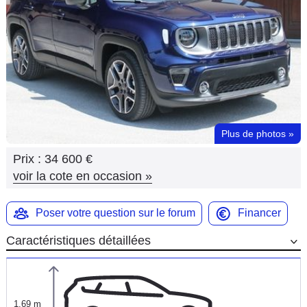
Flottes
Auto
Services
Forum
Plus de photos
»
Moto
Prix :
34 600 €
Marques
voir la cote en occasion
»
Poser votre question sur le forum
Financer
Caractéristiques détaillées
1,69 m