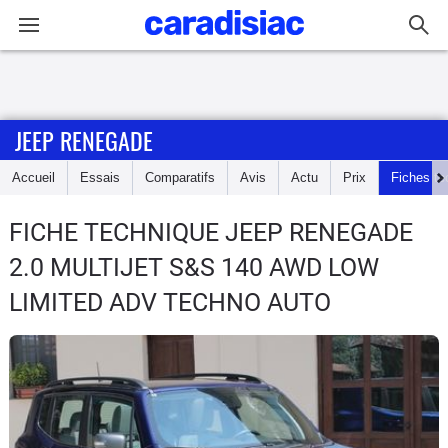
Connexion / Inscription
JEEP RENEGADE
Accueil
Accueil
Essais
Comparatifs
Avis
Actu
Prix
Fiches te
Actu
FICHE TECHNIQUE JEEP RENEGADE
Essais
2.0 MULTIJET S&S 140 AWD LOW
Guide
LIMITED ADV TECHNO AUTO
d'achat
Electriques
Utilitaires