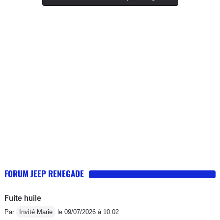
le dos .En gros c est une bonne voiture .
FORUM JEEP RENEGADE
Fuite huile
Par
Invité Marie
le 09/07/2026 à 10:02