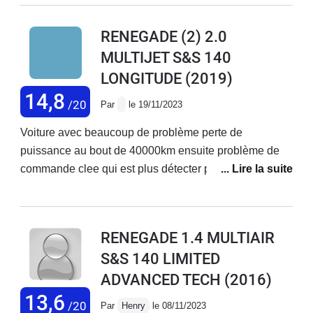
que c'était normal pour un véhicule de
8 ans qu'il était temps de le changer....
RENEGADE (2) 2.0
Un véhicule à 35000 € est-il un
MULTIJET S&S 140
véhicule jetable au bout de 8 ans?
LONGITUDE
(2019)
C'est une aberration.
14,8
/20
Par
le 19/11/2023
Voiture avec beaucoup de problème perte de
puissance au bout de 40000km ensuite problème de
commande clee qui est plus détecter par la voiture
consommation 8litres5 voiture à vite oublier
RENEGADE 1.4 MULTIAIR
S&S 140 LIMITED
ADVANCED TECH
(2016)
13,6
/20
Par
Henry
le 08/11/2023