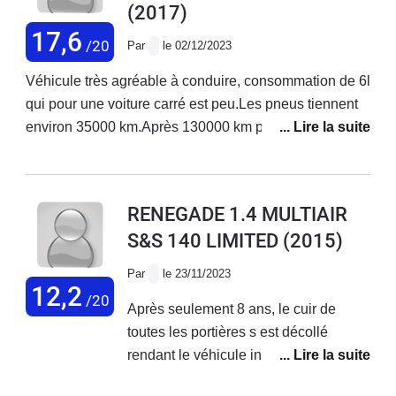
(2017)
17,6
/20
Par
le 02/12/2023
Véhicule très agréable à conduire, consommation de 6l
qui pour une voiture carré est peu.Les pneus tiennent
environ 35000 km.Après 130000 km pas de gros
problème.Système de navigation u connect moyen.
RENEGADE 1.4 MULTIAIR
S&S 140 LIMITED
(2015)
Par
le 23/11/2023
12,2
/20
Après seulement 8 ans, le cuir de
toutes les portières s est décollé
rendant le véhicule inutilisable et
invendable. On m'a répondu chez jeep