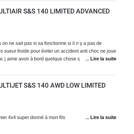
ULTIAIR S&S 140 LIMITED ADVANCED
 on ne sait pas si sa fonctionne si il n y a pas de
es sueur froide pour éviter un accident anti choc ne joue
c j aime avoir à bord quelque chose qui a du réel et
ce du véhicule en dépassement de ligne droite ou
en belle technologie si on lâché le volant très peu de
ppel de mettre les mains sur le volant .Sinon en gros
ULTIJET S&S 140 AWD LOW LIMITED
turbo sous le capot c est largement suffisant je n ai
c est plutôt une voiture urbaine et petite campagne hors
empêche pas de prendre des sentiers forestiers autorisé
 sur pâte de l intérieur on entent presque pas le
ier 4x4 super donné à mon fils
 et même à une vitesse de 110km elle n est pas
u milieu dur et pour le dos .En gros c est une bonne