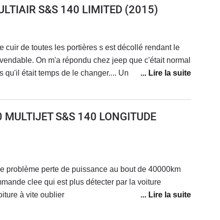
LTIAIR S&S 140 LIMITED
(2015)
 cuir de toutes les portières s est décollé rendant le
 invendable. On m'a répondu chez jeep que c'était normal
 qu'il était temps de le changer.... Un véhicule à 35000
ble au bout de 8 ans? C'est une aberration.
0 MULTIJET S&S 140 LONGITUDE
de problème perte de puissance au bout de 40000km
ande clee qui est plus détecter par la voiture
ture à vite oublier