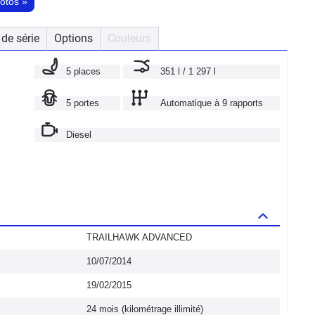
hotos
»
de série
Options
Couleurs
5 places
351 l / 1 297 l
5 portes
Automatique à 9 rapports
Diesel
TRAILHAWK ADVANCED
10/07/2014
19/02/2015
24 mois (kilométrage illimité)