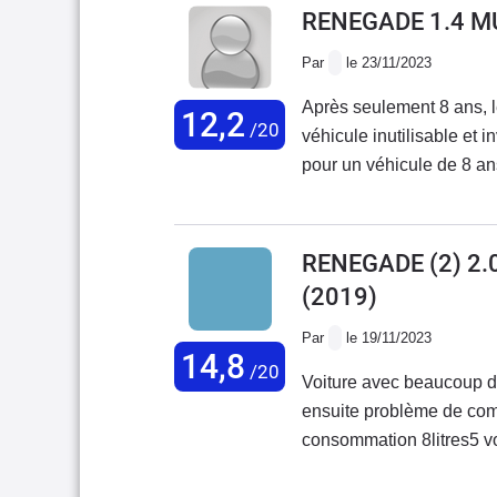
RENEGADE 1.4 MU
Par
le 23/11/2023
Après seulement 8 ans, le
12,2
/20
véhicule inutilisable et
pour un véhicule de 8 ans
€ est-il un véhicule jeta
RENEGADE (2) 2.
(2019)
Par
le 19/11/2023
14,8
/20
Voiture avec beaucoup 
ensuite problème de comm
consommation 8litres5 voi