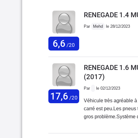
RENEGADE 1.4 MU
Par
Mehd
le 28/12/2023
6,6
/20
RENEGADE 1.6 MU
(2017)
Par
le 02/12/2023
17,6
/20
Véhicule très agréable à
carré est peu.Les pneus
gros problème.Système d