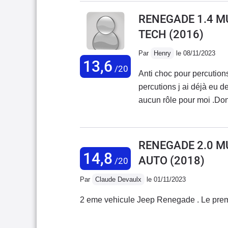
RENEGADE 1.4 M
TECH
(2016)
Par
Henry
le 08/11/2023
13,6
/20
Anti choc pour percutions
percutions j ai déjà eu d
aucun rôle pour moi .Don
rapide .La remise en pla
gauche fonctionne très bi
temps une sonnerie et ra
RENEGADE 2.0 M
bonne voiture avec 140ch 
14,8
AUTO
(2018)
/20
pris que 2 roues motrice 
des sentiers battu sa n 
Par
Claude Devaulx
le 01/11/2023
car c est une SUVE haute
2 eme vehicule Jeep Renegade . Le prem
moteur en petite vitesse
bruyante .Défaut siège d