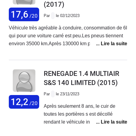
(2017)
17,6
/20
Par
le 02/12/2023
Véhicule très agréable à conduire, consommation de 6l
qui pour une voiture carré est peu.Les pneus tiennent
environ 35000 km.Après 130000 km pas de gros
problème.Système de navigation u connect moyen.
RENEGADE 1.4 MULTIAIR
S&S 140 LIMITED
(2015)
Par
le 23/11/2023
12,2
/20
Après seulement 8 ans, le cuir de
toutes les portières s est décollé
rendant le véhicule inutilisable et
invendable. On m'a répondu chez jeep