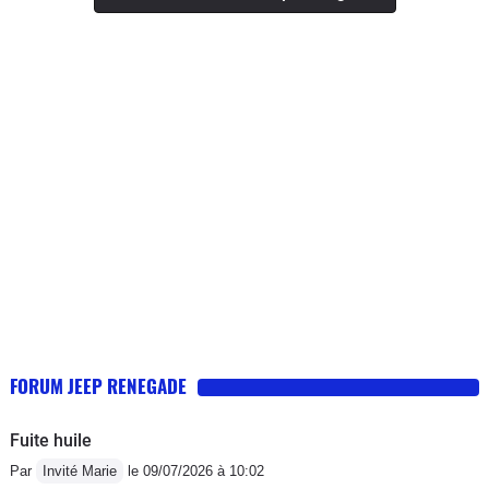
le dos .En gros c est une bonne voiture .
FORUM JEEP RENEGADE
Fuite huile
Par
Invité Marie
le 09/07/2026 à 10:02