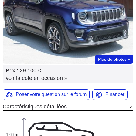
Flottes
Auto
Services
Forum
Plus de photos
»
Moto
Prix :
29 100 €
Marques
voir la cote en occasion
»
Poser votre question sur le forum
Financer
Caractéristiques détaillées
1,66 m