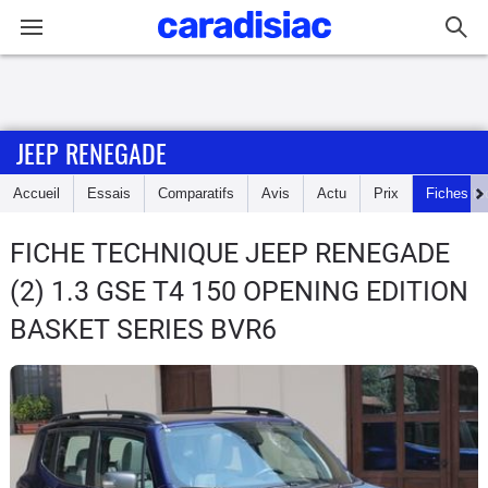
Connexion / Inscription
JEEP RENEGADE
Accueil
Accueil
Essais
Comparatifs
Avis
Actu
Prix
Fiches te
Actu
FICHE TECHNIQUE JEEP RENEGADE
Essais
(2) 1.3 GSE T4 150 OPENING EDITION
Guide
BASKET SERIES BVR6
d'achat
Electriques
Utilitaires