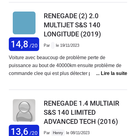
que c'était normal pour un véhicule de
8 ans qu'il était temps de le changer....
RENEGADE (2) 2.0
Un véhicule à 35000 € est-il un
MULTIJET S&S 140
véhicule jetable au bout de 8 ans?
LONGITUDE
(2019)
C'est une aberration.
14,8
/20
Par
le 19/11/2023
Voiture avec beaucoup de problème perte de
puissance au bout de 40000km ensuite problème de
commande clee qui est plus détecter par la voiture
consommation 8litres5 voiture à vite oublier
RENEGADE 1.4 MULTIAIR
S&S 140 LIMITED
ADVANCED TECH
(2016)
13,6
/20
Par
Henry
le 08/11/2023