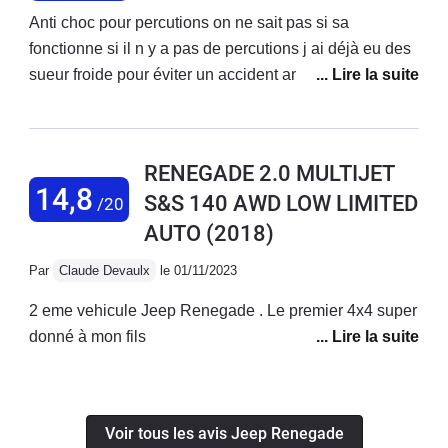
Anti choc pour percutions on ne sait pas si sa
fonctionne si il n y a pas de percutions j ai déjà eu des
sueur froide pour éviter un accident anti choc ne joue
aucun rôle pour moi .Donc j aime avoir à bord quelque
chose qui a du réel et rapide .La remise en place du
véhicule en dépassement de ligne droite ou gauche
RENEGADE 2.0 MULTIJET
fonctionne très bien belle technologie si on lâché le
14,8
S&S 140 AWD LOW LIMITED
/20
volant très peu de temps une sonnerie et rappel de
AUTO
(2018)
mettre les mains sur le volant .Sinon en gros bonne
voiture avec 140ch turbo sous le capot c est largement
Par
Claude Devaulx
le 01/11/2023
suffisant je n ai pris que 2 roues motrice c est plutôt
une voiture urbaine et petite campagne hors des
2 eme vehicule Jeep Renegade . Le premier 4x4 super
sentiers battu sa n empêche pas de prendre des
donné à mon fils
sentiers forestiers autorisé car c est une SUVE haute
sur pâte de l intérieur on entent presque pas le moteur
en petite vitesse et même à une vitesse de 110km elle
Voir tous les avis Jeep Renegade
n est pas bruyante .Défaut siège du milieu dur et pour