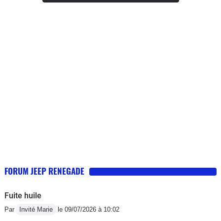
le dos .En gros c est une bonne voiture .
FORUM JEEP RENEGADE
Fuite huile
Par
Invité Marie
le 09/07/2026 à 10:02