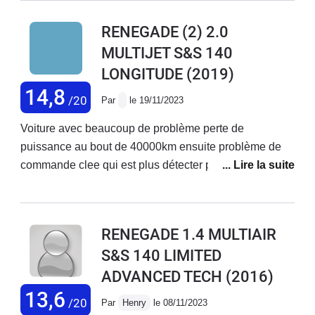
8 ans qu'il était temps de le changer....
RENEGADE (2) 2.0
Un véhicule à 35000 € est-il un
MULTIJET S&S 140
véhicule jetable au bout de 8 ans?
LONGITUDE
(2019)
C'est une aberration.
14,8
/20
Par
le 19/11/2023
Voiture avec beaucoup de problème perte de
puissance au bout de 40000km ensuite problème de
commande clee qui est plus détecter par la voiture
consommation 8litres5 voiture à vite oublier
RENEGADE 1.4 MULTIAIR
S&S 140 LIMITED
ADVANCED TECH
(2016)
13,6
/20
Par
Henry
le 08/11/2023