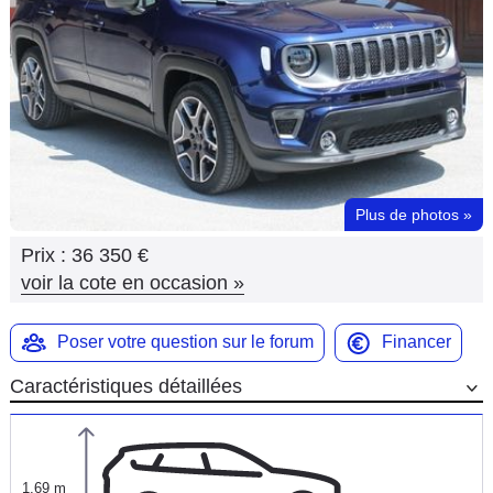
Flottes
Auto
Services
Forum
Plus de photos
»
Moto
Prix :
36 350 €
Marques
voir la cote en occasion
»
Poser votre question sur le forum
Financer
Caractéristiques détaillées
1,69 m