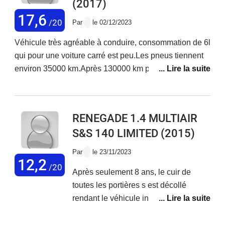
(2017)
17,6
/20
Par
le 02/12/2023
Véhicule très agréable à conduire, consommation de 6l
qui pour une voiture carré est peu.Les pneus tiennent
environ 35000 km.Après 130000 km pas de gros
problème.Système de navigation u connect moyen.
RENEGADE 1.4 MULTIAIR
S&S 140 LIMITED
(2015)
Par
le 23/11/2023
12,2
/20
Après seulement 8 ans, le cuir de
toutes les portières s est décollé
rendant le véhicule inutilisable et
invendable. On m'a répondu chez jeep
que c'était normal pour un véhicule de