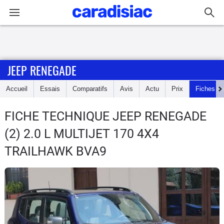
Connexion / Inscription
JEEP RENEGADE
Accueil
Accueil
Essais
Comparatifs
Avis
Actu
Prix
Fiches te
Actu
FICHE TECHNIQUE JEEP RENEGADE
Essais
(2) 2.0 L MULTIJET 170 4X4
Guide
TRAILHAWK BVA9
d'achat
Electriques
Utilitaires